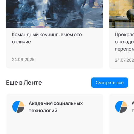
Командный коучинг: в чем его
Прокрас
отличие
отклады
перело
24.09.2025
24.07.20
Еще в Ленте
Смотреть все
Академия социальных
технологий