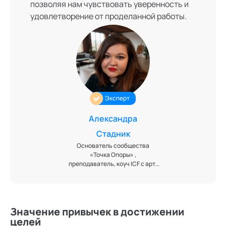
позволяя нам чувствовать уверенность и
удовлетворение от проделанной работы.
Эксперт
Александра
Стадник
Основатель сообщества
«Точка Опоры» ,
преподаватель, коуч ICF с арт-
подходом, автор игры «В
поисках Героя» о синдроме
самозванца
Значение привычек в достижении
целей