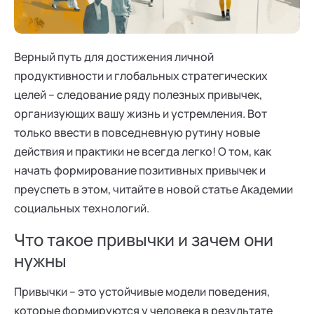
Ака
Профессионалам
Поддержка
Режим работы и тп
Верный путь для достижения личной
продуктивности и глобальных стратегических
целей – следование ряду полезных привычек,
организующих вашу жизнь и устремления. Вот
только ввести в повседневную рутину новые
действия и практики не всегда легко! О том, как
начать формирование позитивных привычек и
преуспеть в этом, читайте в новой статье Академии
социальных технологий.
Что такое привычки и зачем они
нужны
Привычки – это устойчивые модели поведения,
которые формируются у человека в результате