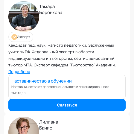
Ревность и измена
Тамара
Самоорганизация и мотивация
Боровкова
Самооценка и уверенность в себе
Секс и сексуальность
Системное мышление
Эксперт
Сложности в общении
Кандидат пед. наук, магистр педагогики. Заслуженный
Сон
учитель РФ. Федеральный эксперт в области
Социализация и адаптация
индивидуализации и тьюторства, сертифицированный
Спорт и тренировки
тьютор МТА. Эксперт кафедры "Тьюторство" Академии
социальных технологий
Подробнее
Стресс
Токсичные отношения и созависимость
Наставничество в обучении
Наставничество от профессионального и лицензированного
Травматический опыт
тьютора
Тревожность
Тьюторство
Связаться
Умение работать в команде
Управление продажами и маркетинг
Лилиана
Управление проектами
Банис