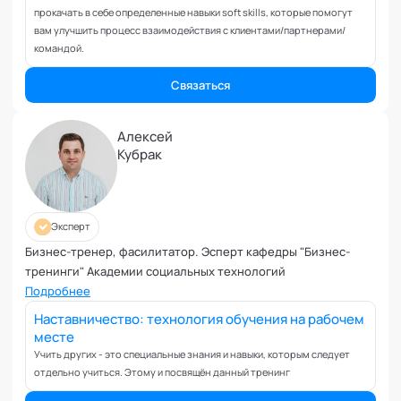
Коучинг команд
прокачать в себе определенные навыки soft skills, которые помогут
Коучинг руководителей
вам улучшить процесс взаимодействия с клиентами/партнерами/
командой.
Кризисы
Маркетинговые и PR коммуникации
Связаться
Международные коммуникации
Межличностные конфликты
Алексей
Наставничество
Кубрак
Невроз
Обучение и образовательные программы
Ораторское искусство
Эксперт
Организация и проведение переговоров
Бизнес-тренер, фасилитатор. Эсперт кафедры "Бизнес-
Оргконсультирование
тренинги" Академии социальных технологий
Осознанность
Подробнее
Отношения в паре
Наставничество: технология обучения на рабочем
Отношения с родителями
месте
Учить других - это специальные знания и навыки, которым следует
Персональный коучинг
отдельно учиться. Этому и посвящён данный тренинг
Пищевое поведение