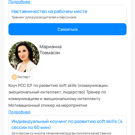
Вовлеченность сотрудников
Эксперт кафедры "Технологии командного менеджмента"
Подробнее
Академии социальных технологий
Возрастные кризисы
Наставничество на рабочем месте
Воспитание
Тренинг для руководителей и персонала
Депрессия
Связаться
Долголетие и качество жизни
Дыхательные практики
Марианна
Зависимости
Товмасян
Защита от манипуляций
Иммунитет
Карьерная стратегия
Эксперт
Клиентский менеджмент
Коуч PCC ICF по развитию soft skills (коммуникации,
Когнитивные способности
эмоциональный интеллект, лидерство) Тренер по
Командное лидерство
коммуникациям и эмоциональному интеллекту
Коммуникационная стратегия
Мотивационный спикер на мероприятия
Подробнее
Коммуникация в команде
Корпоративная антропология
Индивидуальный коучинг по развитию soft skills (4
сессии по 60 мин)
Корпоративная культура и этика
За 4 сессии со мной в течение месяца вы сможете качественно