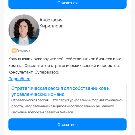
Планирование и внедрение изменений
Связаться
Поведенческий анализ
Подготовка и обучение специалистов
Анастасия
Половое воспитание
Кириллова
Презентация и искусство продаж
Проблемы с партнером
Прогнозирование
Эксперт
Продуктивность и мотивация сотрудников
Коуч высших руководителей, собственников бизнеса и их
Профайлинг и оценка персонала
команд. Фасилитатор стратегических сессий и проектов.
Консультант. Супервизор.
Профориентация и поиск призвания
Подробнее
Психологические травмы и блоки
Стратегическая сессия для собственников и
ПТСР
управленческих команд
Развитие коммуникабельности
Стратегическая сессия — это структурированный формат командной
Развитие креативности
работы, направленный на выработку согласованных решений по
Развитие лидерских качеств
ключевым вопросам развития бизнеса.
Разработка бизнес-процессов
Связаться
Расставание