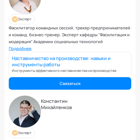
Управление репутацией
Фасилитация
Физические травмы и реабилитация
Эксперт
Фобии и страхи
Фасилитатор командных сессий, трекер предпринимателей
Формирование команд
и команд, бизнес-тренер. Эксперт кафедры "Фасилитация и
модерация" Академии социальных технологий
Целеполагание и планирование
Подробнее
Эмоциональные расстройства
Наставничество на производстве: навыки и
Эмоциональный интеллект
инструменты работы
Инструменты эффективного наставничества на производстве
Связаться
Константин
Михайленков
Эксперт