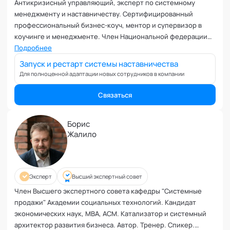
Антикризисный управляющий, эксперт по системному
менеджменту и наставничеству. Сертифицированный
профессиональный бизнес-коуч, ментор и супервизор в
коучинге и менеджменте. Член Национальной федерации
профессиональных менторов и коучей. Эксперт Академии
Подробнее
социальных технологий
Запуск и рестарт системы наставничества
Для полноценной адаптации новых сотрудников в компании
Связаться
Борис
Жалило
Эксперт
Высший экспертный совет
Член Высшего экспертного совета кафедры "Системные
продажи" Академии социальных технологий. Кандидат
экономических наук, МВА, ACM. Катализатор и системный
архитектор развития бизнеса. Автор. Тренер. Спикер.