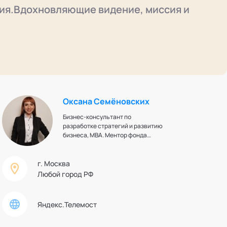
сия.Вдохновляющие видение, миссия и
Оксана Семёновских
Бизнес-консультант по
разработке стратегий и развитию
бизнеса, MBA. Ментор фонда
Сколково. Командный и Executive
коуч, фасилитатор, бизнес-
тренер. Эксперт по
г. Москва
исследованиям,
Любой город РФ
стратегированию, маркетингу и
брендингу, HR и развитию
персонала. Член высшего
Яндекс.Телемост
экспертного совета кафедры
«Технологии стратегического
управления»