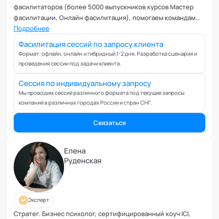
Управление репутацией
фасилитаторов (более 5000 выпускников курсов Мастер
Фасилитация
фасилитации, Онлайн фасилитация), помогаем командам
Физические травмы и реабилитация
договариваться и развиваться.
Подробнее
Фобии и страхи
Фасилитация сессий по запросу клиента
Формирование команд
Формат: офлайн, онлайн и гибридный.1-2 дня. Разработка сценария и
проведения сессии под задачи клиента.
Целеполагание и планирование
Эмоциональные расстройства
Сессия по индивидуальному запросу
Эмоциональный интеллект
Мы проводим сессий различного формата под текущие запросы
компаний в различных городах России и стран СНГ.
Связаться
Елена
Руденская
Эксперт
Стратег. Бизнес психолог, сертифицированный коуч ICI,