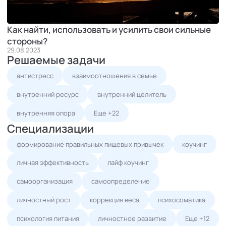
Как найти, использовать и усилить свои сильные
стороны?
29.08.2023
Решаемые задачи
антистресс
взаимоотношения в семье
внутренний ресурс
внутренний целитель
внутренняя опора
Еще +22
Специализации
формирование правильных пищевых привычек
коучинг
личная эффективность
лайф коучинг
самоорганизация
самоопределение
личностный рост
коррекция веса
психосоматика
психология питания
личностное развитие
Еще +12