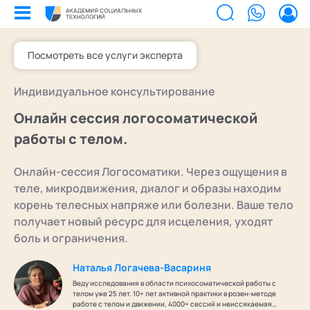
Посмотреть все услуги эксперта
Билеты на мероприятия
Индивидуальное консультирование
Приобретенные билеты на мероприятия
Сертификаты
Онлайн сессия логосоматической
Сертификаты, подтверждающие участие в мероприятиях и экспертном
сообществе АСТ
работы с телом.
Мероприятия
Документы
Акты, договоры и другие документы для скачивания
Онлайн-сессия Логосоматики. Через ощущения в
Выс
Об 
Образование
Программы обучения
теле, микродвижения, диалог и образы находим
В этом разделе отображаются программы, на которые вы зачисляетесь/
Поч
Ка
Лента
корень телесных напряже или болезни. Ваше тело
уже зачислены в качестве слушателя
получает новый ресурс для исцеления, уходят
Экс
Лаб
Услуги
Заказы услуг
боль и ограничения.
Ваши заказы на услуги Экспертов Академии
Экс
Поч
Найти эксперта
Основное
Спе
Уче
Наталья Логачева-Васариня
Об Академии
Добавить фото, изменить контактные данные
Веду исследования в области психосоматической работы с
Ака
Бизнесу
Безопасность
телом уже 25 лет. 10+ лет активной практики в розен-методе
Настройка двухфакторной аутентификации
работе с телом и движении, 4000+ сессий и неиссякаемая