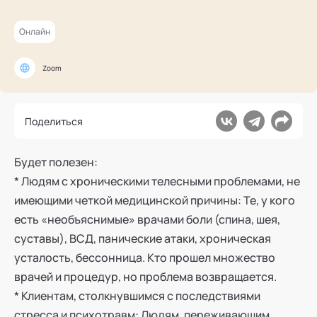
Ака
Профессионалам
увлеченность своим делом. Автор метода Логосоматика.
Поддержка
Режим работы и тп
Онлайн
Zoom
Поделиться
Будет полезен:
* Людям с хроническими телесными проблемами, не
имеющими четкой медицинской причины: Те, у кого
есть «необъяснимые» врачами боли (спина, шея,
суставы), ВСД, панические атаки, хроническая
усталость, бессонница. Кто прошел множество
врачей и процедур, но проблема возвращается.
* Клиентам, столкнувшимся с последствиями
стресса и психотравм: Людям, переживающим