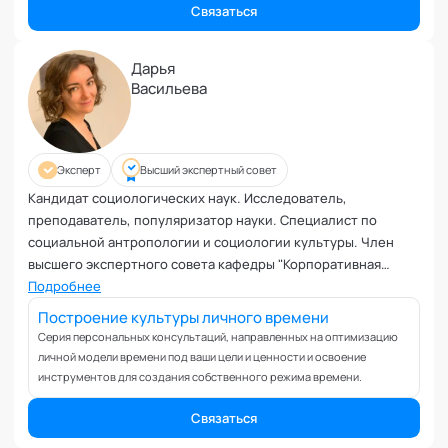
Коучинг команд
Связаться
Коучинг руководителей
Кризисы
Дарья
Маркетинговые и PR коммуникации
Васильева
Международные коммуникации
Межличностные конфликты
Наставничество
Эксперт
Высший экспертный совет
Невроз
Кандидат социологических наук. Исследователь,
Обучение и образовательные программы
преподаватель, популяризатор науки. Специалист по
Ораторское искусство
социальной антропологии и социологии культуры. Член
высшего экспертного совета кафедры "Корпоративная
Организация и проведение переговоров
культура и антропология" Академии социальных
Подробнее
Оргконсультирование
технологий
Построение культуры личного времени
Осознанность
Серия персональных консультаций, направленных на оптимизацию
Отношения в паре
личной модели времени под ваши цели и ценности и освоение
Отношения с родителями
инструментов для создания собственного режима времени.
Персональный коучинг
Связаться
Пищевое поведение