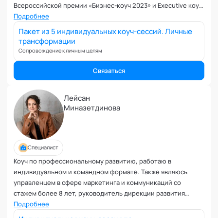
Всероссийской премии «Бизнес-коуч 2023» и Executive коуч
2024
Подробнее
Пакет из 5 индивидуальных коуч-сессий. Личные
трансформации
Сопровождение к личным целям
Связаться
Лейсан
Миназетдинова
Специалист
Коуч по профессиональному развитию, работаю в
индивидуальном и командном формате. Также являюсь
управленцем в сфере маркетинга и коммуникаций со
стажем более 8 лет, руководитель дирекции развития
туротрасли в Мостуризме, фасилитатор, модератор
Подробнее
деловых мероприятий. Автор собственного продукта "Своя