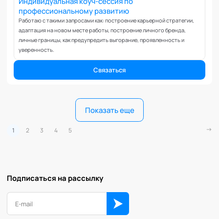
Индивидуальная коуч-сессия по
среда" - практикум, в котором переплетены коучинг, йога и
профессиональному развитию
медитация.
Работаю с такими запросами как: построение карьерной стратегии,
адаптация на новом месте работы, построение личного бренда,
личные границы, как предупредить выгорание, проявленность и
уверенность.
Связаться
Показать еще
1
2
3
4
5
Подписаться на рассылку