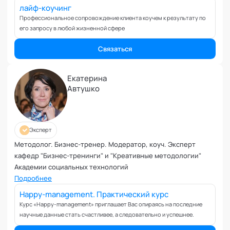
Вовлеченность сотрудников
лайф-коучинг
Возрастные кризисы
Профессиональное сопровождение клиента коучем к результату по
его запросу в любой жизненной сфере
Воспитание
Депрессия
Связаться
Долголетие и качество жизни
Дыхательные практики
Екатерина
Зависимости
Автушко
Защита от манипуляций
Иммунитет
Карьерная стратегия
Эксперт
Клиентский менеджмент
Методолог. Бизнес-тренер. Модератор, коуч. Эксперт
Когнитивные способности
кафедр "Бизнес-тренинги" и "Креативные методологии"
Командное лидерство
Академии социальных технологий
Коммуникационная стратегия
Подробнее
Коммуникация в команде
Happy-management. Практический курс
Корпоративная антропология
Курс «Happy-management» приглашает Вас опираясь на последние
научные данные стать счастливее, а следовательно и успешнее.
Корпоративная культура и этика