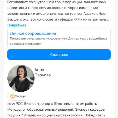
Управление репутацией
Специалист по внутренней трансформации, личностному
Фасилитация
развитию и телесному исцелению, через изменение
мыслительных и эмоциональных паттернов. Адвокат. Член
Физические травмы и реабилитация
Высшего экспертного совета кафедры «PR и интегративные
Фобии и страхи
коммуникации» Академии социальных технологий.
Подробнее
Формирование команд
Личное сопровождение
Целеполагание и планирование
Поиск своего места в жизни, своего пути. Для тех, у кого вроде бы все
Эмоциональные расстройства
хорошо, а счастья нет.
Эмоциональный интеллект
Связаться
Анна
Парьева
Эксперт
Коуч РСС. Бизнес-тренер с 13-летним опытом работы.
Методолог образовательных решений. Эксперт кафедры
"Коучинг" Академии социальных технологий. Победитель