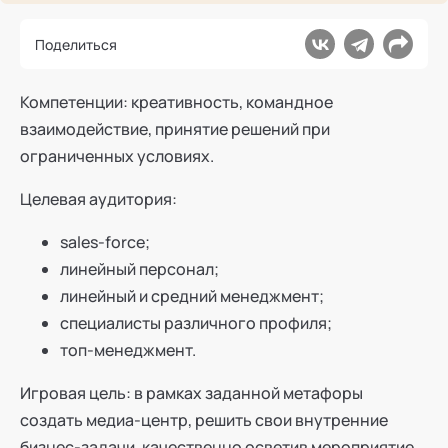
Ака
Профессионалам
Поддержка
Режим работы и тп
Поделиться
Компетенции: креативность, командное
взаимодействие, принятие решений при
ограниченных условиях.
Целевая аудитория:
sales-force;
линейный персонал;
линейный и средний менеджмент;
специалисты различного профиля;
топ-менеджмент.
Игровая цель: в рамках заданной метафоры
создать медиа-центр, решить свои внутренние
бизнес-задачи, качественно осветив мероприятие.