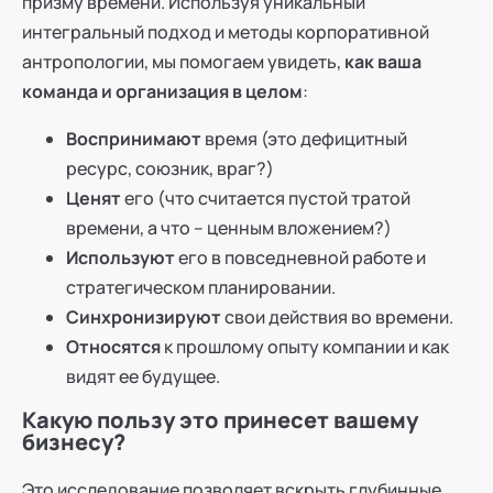
призму времени. Используя уникальный
интегральный подход и методы корпоративной
антропологии, мы помогаем увидеть,
как ваша
команда и организация в целом
:
Воспринимают
время (это дефицитный
ресурс, союзник, враг?)
Ценят
его (что считается пустой тратой
времени, а что – ценным вложением?)
Используют
его в повседневной работе и
стратегическом планировании.
Синхронизируют
свои действия во времени.
Относятся
к прошлому опыту компании и как
видят ее будущее.
Какую пользу это принесет вашему
бизнесу?
Это исследование позволяет вскрыть глубинные,