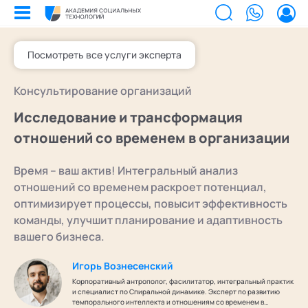
Посмотреть все услуги эксперта
Билеты на мероприятия
Консультирование организаций
Приобретенные билеты на мероприятия
Сертификаты
Исследование и трансформация
Сертификаты, подтверждающие участие в мероприятиях и экспертном
сообществе АСТ
отношений со временем в организации
Мероприятия
Документы
Акты, договоры и другие документы для скачивания
Время – ваш актив! Интегральный анализ
Выс
Об 
Образование
Программы обучения
отношений со временем раскроет потенциал,
В этом разделе отображаются программы, на которые вы зачисляетесь/
Поч
Ка
Лента
оптимизирует процессы, повысит эффективность
уже зачислены в качестве слушателя
команды, улучшит планирование и адаптивность
Экс
Лаб
Услуги
Заказы услуг
вашего бизнеса.
Ваши заказы на услуги Экспертов Академии
Экс
Поч
Найти эксперта
Основное
Спе
Уче
Игорь Вознесенский
Об Академии
Добавить фото, изменить контактные данные
Корпоративный антрополог, фасилитатор, интегральный практик
Ака
Бизнесу
Безопасность
и специалист по Спиральной динамике. Эксперт по развитию
Настройка двухфакторной аутентификации
темпорального интеллекта и отношениям со временем в