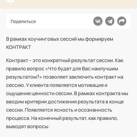
Ака
Профессионалам
Поддержка
Режим работы и тп
Поделиться
В рамках коучинговых сессий мы формируем
КОНТРАКТ
Контракт – это конкретный результат сессии. Как
правило вопрос «Что будет для Вас наилучшим
результатом?» позволяет заключить контракт на
сессию. У клиента появляется мотивация и
ощущение ценности сессии. В рамках контракта мы
вводим критерии достижения результата в конце
сессии. Появляется ясность и осознанность
процесса. На конечный результат, как правило,
выводят вопросы: