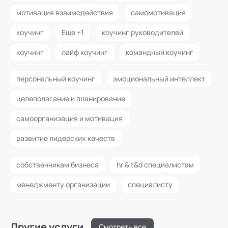
мотивация взаимодействия
самомотивация
коучинг
Еще +1
коучинг руководителей
коучинг
лайф коучинг
командный коучинг
персональный коучинг
эмоциональный интеллект
целеполагание и планирование
самоорганизация и мотивация
развитие лидерских качеств
собственникам бизнеса
hr & t&d специалистам
менеджменту организации
специалисту
Другие услуги
Смотреть все