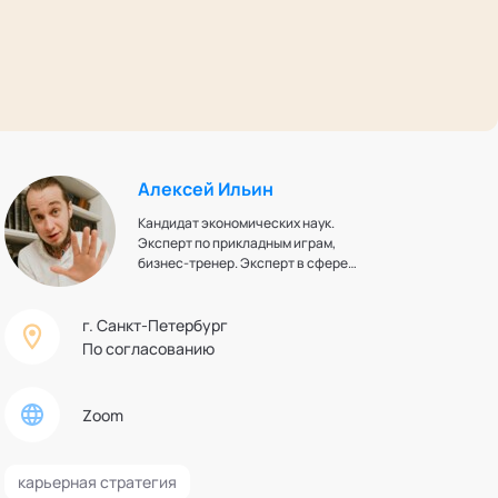
Алексей Ильин
Кандидат экономических наук.
Эксперт по прикладным играм,
бизнес-тренер. Эксперт в сфере
геймификации пользовательских
сценариев. Разработчик игр для
нужд органов государственной
г. Санкт-Петербург
власти и промышленных
По согласованию
компаний. Член высшего
экспертного совета кафедры
"Игропрактика" Академии
Zoom
социальных технологий
карьерная стратегия