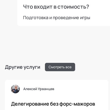
Что входит в стоимость?
Подготовка и проведение игры
Другие услуги
Смотреть все
Людмила Макшанова
И
векоцентричность в управлении
Прогр