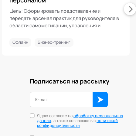
г
Цель тре
уверенно
нинга: изучить и отработать техники
границы 
вления обратной связи, осознать
ажность инструмента обратной связи
 и рабочем взаимодействии
Бизнес-тренинг
Онлайн и
Подписаться на рассылку
Я даю согласие на
обработку персональных
данных
, а также соглашаюсь с
политикой
конфиденциальности