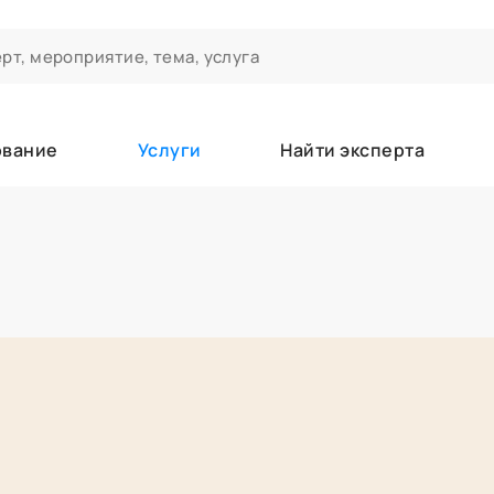
ование
Услуги
Найти эксперта
ероприятиях и экспертном сообществе АСТ
чивания
а которые вы зачисляетесь/уже зачислены в качестве слушате
е