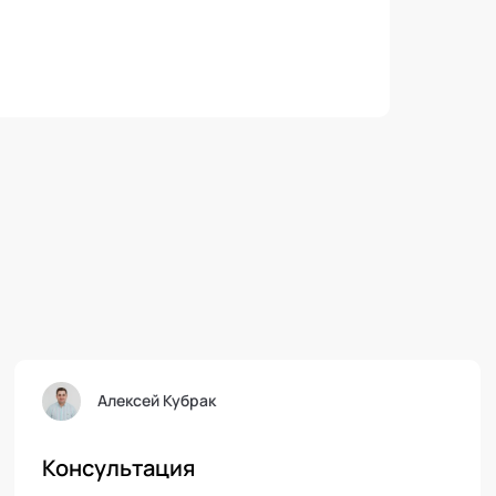
горь Корганов
Ел
амма "Анализ проблем и
Обратн