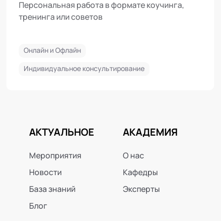
тие решений"
диало
е системному подходу к принятию
Цель тре
 и анализу проблем
предоста
роль и в
в личном
 и Офлайн
Курс
Офлайн
АКТУАЛЬНОЕ
АКАДЕМИЯ
Мероприятия
О нас
Новости
Кафедры
База знаний
Эксперты
Блог