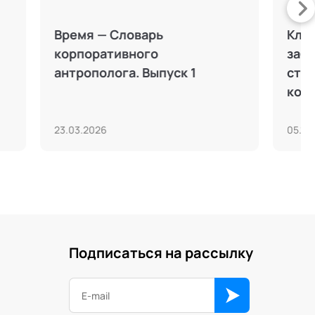
цы: как
Командообразование: как
доровые
укрепить взаимодействие,
 окружающими
не провести очередной
тимбилдинг
18.05.2026
Подписаться на рассылку