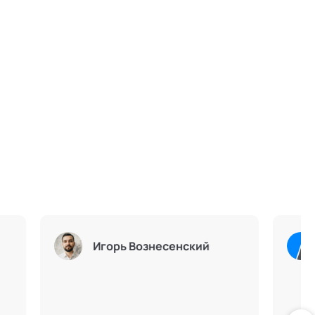
ия социальных
Академия социальных
огий
технологий