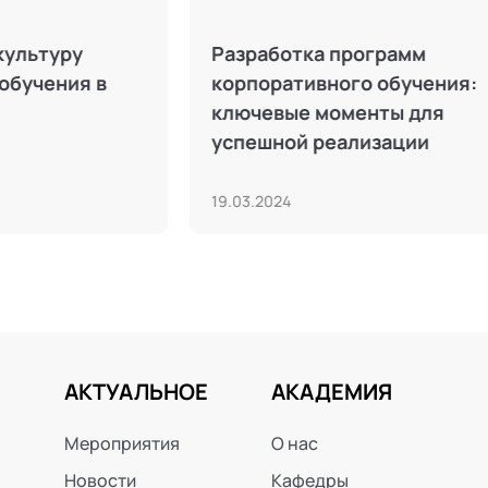
Клиентский сервис: как
Личные грани
забота о клиентах может
выстроить з
стать основой успеха
отношения с
компании
05.12.2024
30.11.2024
АКТУАЛЬНОЕ
АКАДЕМИЯ
Мероприятия
О нас
Новости
Кафедры