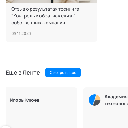
Отзыв о результатах тренинга
"Контроль и обратная связь"
собственника компании
"Мультиворк"
09.11.2023
Еще в Ленте
Смотреть все
ых
Игорь Вознесенский