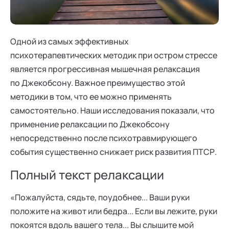
Ака
Профессионалам
Поддержка
Режим работы и тп
Одной из самых эффективных
психотерапевтических методик при остром стрессе
является прогрессивная мышечная релаксация
по Джекобсону. Важное преимущество этой
методики в том, что ее можно применять
самостоятельно. Наши исследования показали, что
применение релаксации по Джекобсону
непосредственно после психотравмирующего
события существенно снижает риск развития ПТСР.
Полный текст релаксации
«Пожалуйста, сядьте, поудобнее... Ваши руки
положите на живот или бедра... Если вы лежите, руки
покоятся вдоль вашего тела... Вы слышите мой