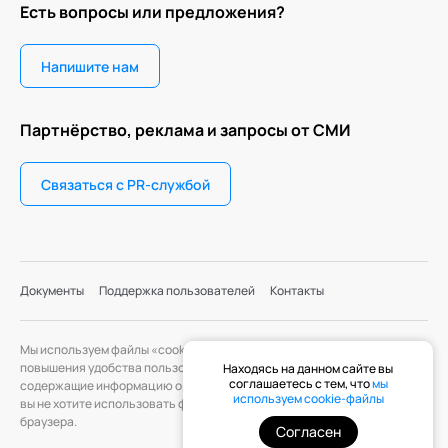
Есть вопросы или предложения?
Напишите нам
Партнёрство, реклама и запросы от СМИ
Связаться с PR-службой
Документы
Поддержка пользователей
Контакты
Мы используем файлы «cookie» с целью персонализации сервисов и
повышения удобства пользования веб-сайтом. «Cookie» — файлы,
Находясь на данном сайте вы
соглашаетесь с тем, что
мы
содержащие информацию о предыдущих посещениях веб-сайта. Если
используем cookie-файлы
вы не хотите использовать файлы «cookie», измените настройки
браузера.
Согласен