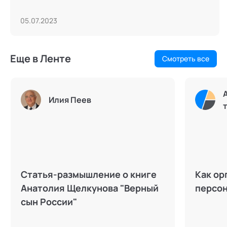
05.07.2023
Еще в Ленте
Смотреть все
Илия Пеев
Статья-размышление о книге
Как ор
Анатолия Щелкунова "Верный
персон
сын России"