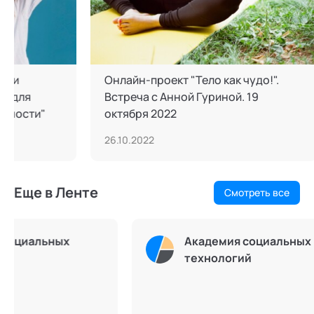
Онлайн-проект "Тело как чудо!".
Материалы
Встреча с Анной Гуриной. 19
решения
октября 2022
примене
методол
26.10.2022
04.12.202
Еще в Ленте
Смотреть все
Академия социальных
технологий