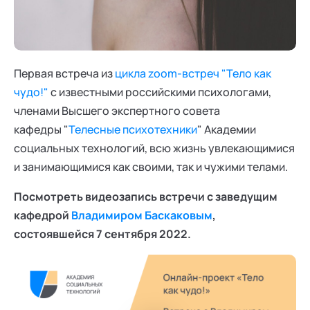
Ака
Профессионалам
Поддержка
Режим работы и тп
Первая встреча из
цикла zoom-встреч "Тело как
чудо!"
с известными российскими психологами,
членами Высшего экспертного совета
кафедры "
Телесные психотехники
" Академии
социальных технологий, всю жизнь увлекающимися
и занимающимися как своими, так и чужими телами.
Посмотреть видеозапись встречи с заведущим
кафедрой
Владимиром Баскаковым
,
состоявшейся 7 сентября 2022.