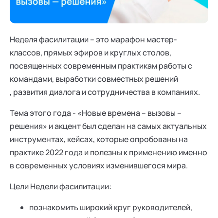
Ака
Профессионалам
Поддержка
Режим работы и тп
Неделя фасилитации – это марафон мастер-
классов, прямых эфиров и круглых столов,
посвященных современным практикам работы с
командами, выработки совместных решений
, развития диалога и сотрудничества в компаниях.
Тема этого года - «Новые времена – вызовы –
решения» и акцент был сделан на самых актуальных
инструментах, кейсах, которые опробованы на
практике 2022 года и полезны к применению именно
в современных условиях изменившегося мира.
Цели Недели фасилитации:
познакомить широкий круг руководителей,