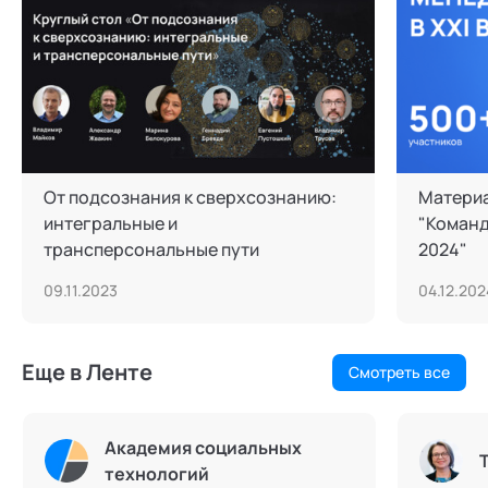
От подсознания к сверхсознанию:
Матери
интегральные и
"Команд
трансперсональные пути
2024"
09.11.2023
04.12.202
Еще в Ленте
Смотреть все
Академия социальных
технологий