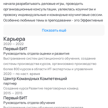
начала разрабатывать деловые игры, проводить
организационные консультации, увлеклась коуичнгом и
провожу индивидуальные и командные коучинговые сессии.
Особенно любимые темы в преподавании - это Эффективные
переговоры, Развитие управленческих навыков,
Показать ещё
стрессменеджмент, Личная эффективность, тайм-
менеджмент и т.п.
Карьера
Разрабатываю и провожу деловые игры и бизнес-симуляции
2020 — 2022
от 20 до 500 человек.
Первый БИТ
Как методолог разрабатывала такие тренинги, как
Руководитель отдела оценки и развития
Выстраивание систем дистанционного обучения, создание
Целеполагание, Формирование эффективных команд,
системы производства курсов, организовано производство
Функция диагностики сотрудников на стратегическом и
более 800 курсов в области ИТ-экспертизы и управления
операционном уровне, Международные переговоры,
2020 — по наст. время
Эффективные переговоры, Переговоры для HR и другие
Центр Командных Компетенций
Как методолог постоянно разрабатываю онлайн курсы. На
партнер
данный момент разработаны и проводятся курсы:
Создание курса Развитие переговорных команд
Переговоры. Лучшие практики, Развитие переговорных
2015 — 2015
Первый БИТ
команд, Управленческие навыки, Как создать бизнес-модель
Руководитель отдела обучения
своей карьеры, Как обучаться и обучать, Как формировать
Выстраивание систем обучения кадрового резерва