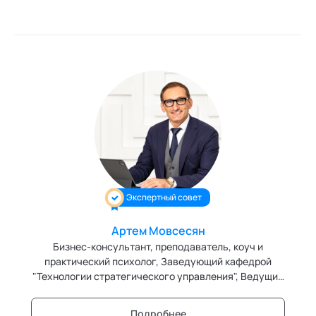
20 лет помогаю топ-менеджерам и управленческим
командам в 170+ компаниях повышать
эффективность, масштабировать влияние и строить
культуру доверия
Экспертный совет
Артем Мовсесян
Бизнес-консультант, преподаватель, коуч и
практический психолог, Заведующий кафедрой
"Технологии стратегического управления", Ведущий
эксперт кафедры "Нейролингвистическое
программирование" и эксперт кафедры "Бизнес-
Подробнее