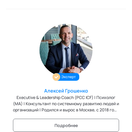
Эксперт
Алексей Грошенко
Executive & Leadership Coach (PCC ICF) | Психолог
(MA) | Консультант по системному развитию людей и
организаций | Родился и вырос в Москве, с 2018 года
живу и работаю в Калифорнии, США. Провожу
индивидуальные коучинговые сессии и тренинги в
Подробнее
онлайн-формате для клиентов по всему миру. Более