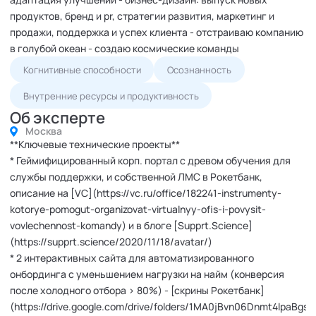
продуктов, бренд и pr, стратегии развития, маркетинг и
продажи, поддержка и успех клиента - отстраиваю компанию
в голубой океан - создаю космические команды
Когнитивные способности
Осознанность
Внутренние ресурсы и продуктивность
Об эксперте
Москва
**Ключевые технические проекты**
* Геймифицированный корп. портал с древом обучения для
службы поддержки, и собственной ЛМС в Рокетбанк,
описание на [VC](https://vc.ru/office/182241-instrumenty-
kotorye-pomogut-organizovat-virtualnyy-ofis-i-povysit-
vovlechennost-komandy) и в блоге [Supprt.Science]
(https://supprt.science/2020/11/18/avatar/)
* 2 интерактивных сайта для автоматизированного
онбординга с уменьшением нагрузки на найм (конверсия
после холодного отбора > 80%) - [скрины Рокетбанк]
(https://drive.google.com/drive/folders/1MA0jBvn06Dnmt4lpaBg