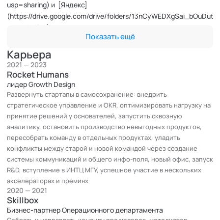
usp=sharing) и [Яндекс]
(https://drive.google.com/drive/folders/13nCyWEDXgSai_bOuDut
usp=sharing)
Показать ещё
* Инструмент проверки качества ответов службы поддержки
в рабочей админке: грамотность, качество и tone of voice —
Карьера
[Яндекс Медиасервисы]
2021 — 2023
(https://drive.google.com/drive/folders/13nCyWEDXgSai_bOuDut
Rocket Humans
usp=sharing)
лидер Growth Design
Развернуть стартапы в самосохранение: внедрить
* [Онбординг-бот Botanik](https://vc.ru/u/567579-supprt-
стратегическое управление и OKR, оптимизировать нагрузку на
science/311218-chat-bot-kak-sposob-splotit-komandu-i-
принятие решений у основателей, запустить сквозную
izbavitsya-ot-rutiny): совмещение сервисов Friday, Places,
аналитику, остановить производство невыгодных продуктов,
Skillbox)
пересобрать команду в отдельных продуктах, уладить
* [ML бот Lia](https://lia.chat) - продукт ex-Рокетбанк.
конфликты между старой и новой командой через создание
* [RW-1](https://t.me/rocket_work_bot) — бот Рокет Ворк для
системы коммуникаций и общего инфо-поля, новый офис, запуск
поиска работы.
R&D, вступление в ИНТЦ МГУ, успешное участие в нескольких
* Новостной бот «Good News, everyone!»
акселераторах и премиях
* [LMS-бот](https://mentorway.notion.site/LMS-
2020 — 2021
71942b5debf74f1fb74991f12bc05b64)
Skillbox
**Дополнительно**
Бизнес-партнер Операционного департамента
* Преподаю на курсе по [«Цифровой трансформации» в
Собрать и направлять команду продюсеров, методистов,