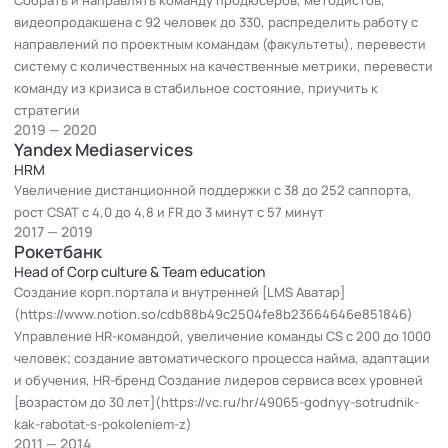
Skillbox](https://skillbox.pro/business-digitalization)
видеопродакшена с 92 человек до 330, распределить работу с
направлений по проектным командам (факультеты), перевести
* Эксперт [Академии социальных технологий](https://ast-
систему с количественных на качественные метрики, перевести
academy.ru), кафедры Ментальных практик
команду из кризиса в стабильное состояние, приучить к
* Выступала на конференциях ПиР, CS, TechWeek, Время
стратегии
инноваций, Leader ID
2019 — 2020
* Закончила курсы стилиста в Illamasqua Лондоне,
Yandex Mediaservices
публиковалась в Vouge
HRM
* Пишу [музыку](https://soundcloud.com/mermaidmascara)
Увеличение дистанционной поддержки с 38 до 252 саппорта,
* Веду канал со своей командой про [Дизайн Опыта]
рост CSAT с 4,0 до 4,8 и FR до 3 минут с 57 минут
(https://t.me/xperienceteam)
2017 — 2019
Рокетбанк
* Изучаю этику ИИ, обучаю создавать коммуникационное
Head of Corp culture & Team education
ядро ботов
Создание корп.портала и внутренней [LMS Аватар]
(https://www.notion.so/cdb88b49c2504fe8b23664646e851846)
Управление HR-командой, увеличение команды CS с 200 до 1000
человек; создание автоматического процесса найма, адаптации
и обучения, HR-бренд Создание лидеров сервиса всех уровней
[возрастом до 30 лет](https://vc.ru/hr/49065-godnyy-sotrudnik-
kak-rabotat-s-pokoleniem-z)
2011 — 2014