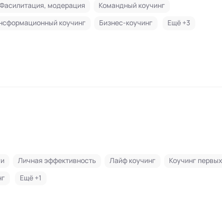
Фасилитация, модерация
Командный коучинг
нсформационный коучинг
Бизнес-коучинг
Ещё +
3
ги
Личная эффективность
Лайф коучинг
Коучинг первых
нг
Ещё +
1