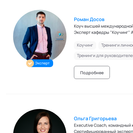
Роман Досов
Коуч высшей международной 
Эксперт кафедры "Коучинг" 
Коучинг
Тренинги лично
Тренинги для руководителе
Эксперт
Подробнее
Ольга Григорьева
Executive Coach, командный коуч, Agile коуч. Помогаю лидерам команд и к
Сертифицированный эксперт-