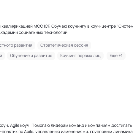
квалификацией MCC ICF. Обучаю коучингу в коуч-центре "Систем
Академии социальных технологий
стного развития
Стратегическая сессия
й
Обучение и развитие
Коучинг первых лиц
Ещё +
1
омпаниям достигать целей.
практик по Agile, управлению изменениями, групповым динамика