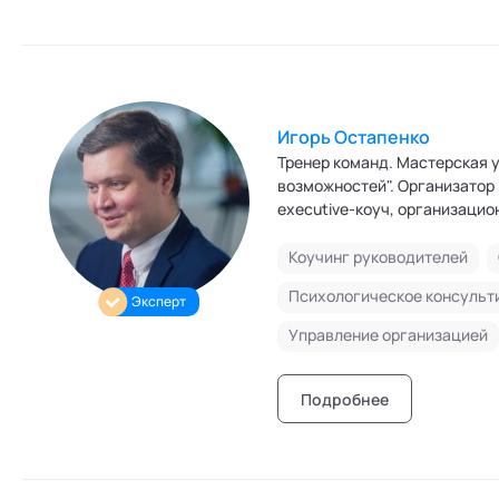
Игорь Остапенко
Тренер команд. Мастерская управления "СЕНЕЖ" - Пр
возможностей". Организатор
executive-коуч, организацио
системное карьерное консуль
независимый директор в ком
Коучинг руководителей
участием. Действительный ч
Психологическое консульт
Эксперт
консультирования (АПКБК).
Управление организацией
Подробнее