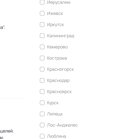
Иерусалим
Ижевск
Иркутск
а".
Калининград
Кемерово
Кострома
Красногорск
Краснодар
Красноярск
Курск
Липецк
Лос-Анджелес
Любляна
м,