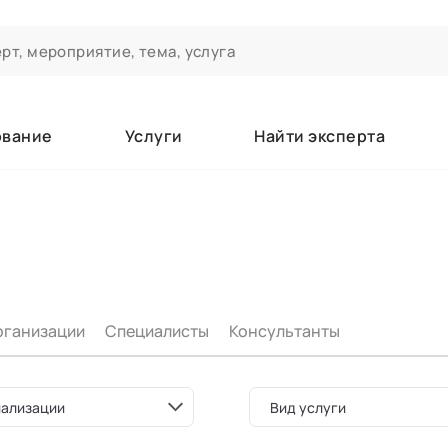
ование
Услуги
Найти эксперта
ероприятиях и экспертном сообществе АСТ
чивания
а которые вы зачисляетесь/уже зачислены в качестве слушате
рганизации
Специалисты
Консультанты
е
ализации
Вид услуги