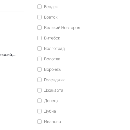
Бердск
Братск
Великий Новгород
Витебск
,
Волгоград
сессий,
Вологда
ер,
ным
Воронеж
Геленджик
Джакарта
Донецк
Дубна
Иваново