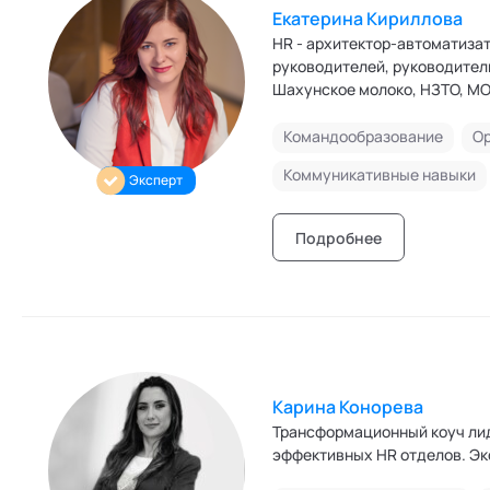
Екатерина Кириллова
HR - архитектор-автоматизато
руководителей, руководитель
Шахунское молоко, НЗТО, МО
Академии социальных техно
Командообразование
Ор
Коммуникативные навыки
Эксперт
Подробнее
Карина Конорева
Трансформационный коуч лид
эффективных HR отделов. Эк