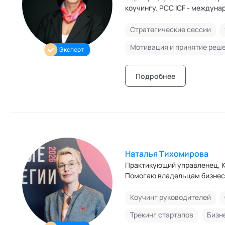
коучингу. PCC IC
Стратегические сессии
Мотивация и принятие реш
Эксперт
Подробнее
Наталья Tихомирова
Практикующий управленец, Коуч, Бизнес-трекер. Превраща
Помогаю владельцам бизнеса
Коучинг руководителей
Трекинг стартапов
Бизн