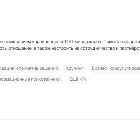
ты с мышлением управленцев и ТОП-менеджеров. Помогаю сформ
ты отношение, а так же настроить на сотрудничество и партнёрс
ивация и принятие решений
Коучинг
Бизнес- консультиров
формационные психотехники
Ещё +
74