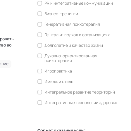
PR и интегративные коммуникации
Бизнес-тренинги
Генеративная психотерапия
Гештальт-подход в организациях
ировать
тво во
Долголетие и качество жизни
Духовно-ориентированная
психотерапия
ание
Игропрактика
Имидж и стиль
Интегральное развитие территорий
Интегративные технологии здоровья
Комьюнити-менеджмент
Корпоративная культура и
антропология
Формат оказания услуг