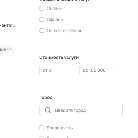
Коучинг
Онлайн
Креативные методологии
Офлайн
мента"
Медиация
Онлайн и Офлайн
Ментальные практики
щё +
4
Нейролингвистическое
Стоимость услуги
программирование
Персонология и поведенческий
анализ
Позитивная динамическая
психотерапия
Город
Психодрама
Сексология
Системные продажи
Владивосток
Современный гипноз