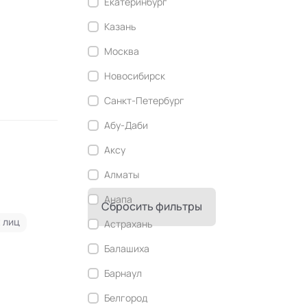
Екатеринбург
Современный этикет
Казань
Сторителлинг
Москва
Телесные психотехники
Новосибирск
Технологии командного менеджмента
Санкт-Петербург
Технологии стратегического
управления
Абу-Даби
Трансперсональная психология
Аксу
Тьюторство
Алматы
Фасилитация и модерация
Анапа
Сбросить фильтры
 лиц
Христианский коучинг
Астрахань
Цифровой профайлинг
Балашиха
Барнаул
Белгород