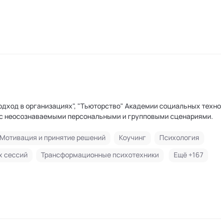
одход в организациях", "Тьюторство" Академии социальных техн
 с неосознаваемыми персональными и групповыми сценариями.
Мотивация и принятие решений
Коучинг
Психология
х сессий
Трансформационные психотехники
Ещё +
167