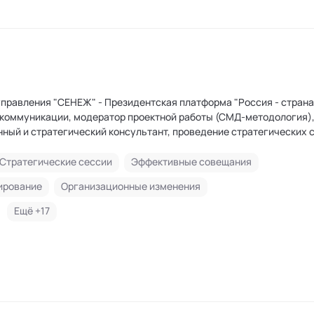
езидентская платформа "Россия - страна
 коммуникации, модератор проектной работы (СМД-методология)
нный и стратегический консультант, проведение стратегических 
тирование, групповой и командный коучинг, тренер, бизнес-трек
мерческих компаниях и акционерных обществах с государствен
Стратегические сессии
Эффективные совещания
лен Ассоциации психоаналитического коучинга и бизнес-
ирование
Организационные изменения
Ещё +
17