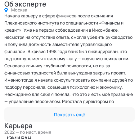
Об эксперте
Москва
Начала карьеру в сфере финансов после окончания
Плехановского института по специальности «Финансы и
кредит». Уже на первом собеседовании в Инкомбанке,
несмотря на отсутствие опыта, смогла убедить руководство
и получила должность заместителя управляющего
филиалом. В кризис 1998 года банк был ликвидирован, что
подтолкнуло меня к смелому шагу — изучению психологии.
Основала клинику глубинной психологии, но из-за
финансовых трудностей была вынуждена закрыть проект.
Именно тогда я начала консультировать компании друзей по
подбору персонала, совмещая психологию и экономику.
Неожиданно для себя я поняла, что это и есть моё призвание
— управление персоналом. Работала директором по
персоналу в культовом Елисеевском магазине, получила
Показать ещё
дополнительное образование по специальности «Управление
персоналом» в Плехановском институте.
Карьера
Далее, уже не боясь экспериментов, прошла путь HR-
2022 — по наст. время
директора в различных отраслях: в крупном текстильном
ЦЭМИ РАН