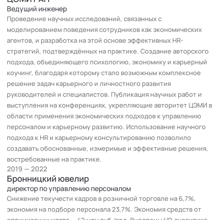
холдинге («Русский текстиль»), медиабизнесе на
Ведущий инженер
Проведение научных исследований, связанных с
федеральном канале «РЕН ТВ» и в «ОНЭКСИМ» ( РБК, Живи!),
моделированием поведения сотрудников как экономических
фармацевтике («Валента фарм»), банковской сфере (банк
агентов, и разработка на этой основе эффективных HR-
BGF), инвестиционно-девелоперской компании («Инград»), а
стратегий, подтверждённых на практике. Создание авторского
с 2019 года — в крупной ювелирной компании («Бронницкий
подхода, объединяющего психологию, экономику и карьерный
ювелир»). Везде внедряла эффективные HR-практики,
коучинг, благодаря которому стало возможным комплексное
мотивационные схемы, оценивала и обучала персонал,
решение задач карьерного и личностного развития
снижала затраты и повышала производительность бизнеса.
руководителей и специалистов. Публикация научных работ и
Параллельно с 2014 года я активно развиваюсь как
выступления на конференциях, укрепляющие авторитет ЦЭМИ в
профессиональный коуч и карьерный консультант. Коучинг
области применения экономических подходов к управлению
стал для меня инструментом интеграции экономического и
персоналом и карьерному развитию. Использование научного
психологического опыта, который помогает людям и
подхода к HR и карьерному консультированию позволило
компаниям расти, принимать важные решения и эффективно
создавать обоснованные, измеримые и эффективные решения,
преодолевать кризисы и изменения.
востребованные на практике.
Сегодня я успешно совмещаю карьерное и бизнес-
2019 — 2022
Бронницкий ювелир
консультирование, коучинг, научную деятельность и
директор по управлению персоналом
психологию. Работаю в ЦЭМИ РАН, в лаборатории
Снижение текучести кадров в розничной торговле на 6,7%,
микроэкономического анализа и моделирования, где
экономия на подборе персонала 23,7%. Экономия средств от
занимаюсь научными исследованиями в области
оптимизации штата — 42 млн руб./год. Внедрены HR-аналитика,