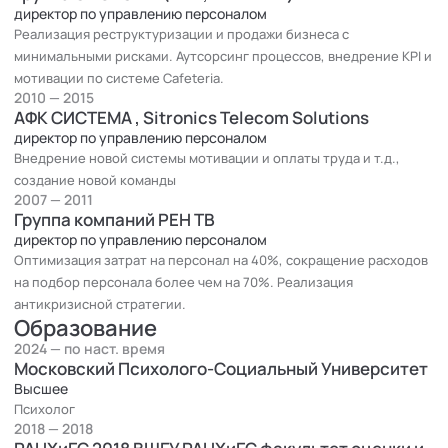
директор по управлению персоналом
консультирование и коучинг, помогая клиентам формировать
Реализация реструктуризации и продажи бизнеса с
стратегии личностного и профессионального роста и
минимальными рисками. Аутсорсинг процессов, внедрение KPI и
достигать значимых результатов.
мотивации по системе Cafeteria.
Мой опыт — это путь смелых решений, непрерывного
2010 — 2015
обучения и интеграции различных направлений: экономики,
АФК СИСТЕМА , Sitronics Telecom Solutions
психологии, коучинга и управления персоналом. В этом и
директор по управлению персоналом
заключается моя главная сила и профессиональное
Внедрение новой системы мотивации и оплаты труда и т.д.,
преимущество.
создание новой команды
2007 — 2011
Являюсь активным сторонником изучения ИИ и новейших
Группа компаний РЕН ТВ
технологий, и внедрения их в управленческие и
директор по управлению персоналом
производственные процессы. Моя история — это история об
Оптимизация затрат на персонал на 40%, сокращение расходов
адаптивности, смелости и постоянном движении вперёд.
на подбор персонала более чем на 70%. Реализация
антикризисной стратегии.
Образование
2024 — по наст. время
Московский Психолого-Социальный Университет
Высшее
Психолог
2018 — 2018