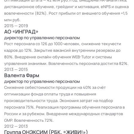
человеческих ресурсов, изучаю влияние HR-стратегий на
дистанционное обучение, грейдинг и мотивация, eNPS и оценка
эффективность бизнеса, и участвую в создании
вовлеченности (82%). Рост прибыли от внешнего обучения +1,5
имитационных моделей с помощью ИИ. Пишу научные статьи
млн руб.
и внедряю научные подходы в практическое
2015 — 2019
консультирование. Также, сейчас учусь в магистратуре
АО «ИНГРАД»
МПСУ по психологии. Ключевая сфера научных интересов —
директор по управлению персоналом
это механизмы повышения эффективности и преодоления
Рост персонала со 126 до 1000 человек, снижение текучести
ограничений в профессиональной и управленческой
кадров до 12%. Закрытие вакансий внутренним резервом до
деятельности, механизмы принятия решений, мотивации и
80%. Внедрение онлайн-обучения WEB-Tutor и системы
управления знаниями. Вовлеченность персонала достигла 82%.
поведения человека . Я изучаю, какие психологические и
2013 — 2015
экономические факторы помогают людям и организациям
Валента Фарм
справляться с препятствиями, выстраивать адаптивные
директор по управлению персоналом
стратегии поведения, преодолевать кризисы и достигать
Снижение себестоимости продукции на 40% за счёт
устойчивых результатов. Я изучаю как экономические,
оптимизации фонда оплаты труда и повышения
личностные и организационные факторы влияют на
производительности труда. Экономия затрат на подбор
карьерные решения. Особое внимание я уделяю изучению
персонала 75%. Реализация программы обучения персонала в
того, как человек принимает решения в условиях
России и за рубежом. Внедрение международных стандартов
неопределённости, какие механизмы способствуют
GMP. Вовлеченность 72%.
развитию личной эффективности, мотивации и осознанности,
2012 — 2013
Группа ОНЭКСИМ (РБК, «ЖИВИ!»)
а какие ее тормозят. Эти знания я интегрирую в карьерное