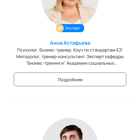
Персонология и поведенческий анализ
Позитивная динамическая психотерапия
Эксперт
Психодрама
Анна Астафьева
Сексология
Психолог. Бизнес-тренер. Коуч по стандартам ICF.
Методолог, тренер-консультант. Эксперт кафедры
Системные продажи
"Бизнес-тренинги" Академии социальных
технологий
Современный гипноз
Подробнее
Современный этикет
Сторителлинг
Телесные психотехники
Технологии командного менеджмента
Технологии стратегического управления