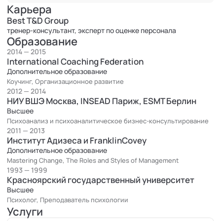
Целевая аудитория:
ТОП-менеджмент, менеджеры среднего
Карьера
звена.
Best T&D Group
Примеры реализованных проектов (2011 – 2014 гг.):
тренер-консультант, эксперт по оценке персонала
Образование
Управление изменениями:
«Сургутнефтегазбанк», «РОСТЕЛЕКОМ», «ГАЗПРОМ-
2014 — 2015
International Coaching Federation
НЕФТЬ» (СП-б), «Алгай» (логистическая компания), «МФИ-
Дополнительное образование
Софт» - «Управление изменениями»;
Коучинг, Организационное развитие
«РОСТЕЛЕКОМ» - «HR – проводник изменений»;
2012 — 2014
«Медиа Маркт Сатурн» - «Лидеры изменений».
НИУ ВШЭ Москва, INSEAD Париж, ESMT Берлин
Развитие управленческих компетенций:
Высшее
«Сбербанк», «Роснефть», «Газпром - нефть»,
Психоанализ и психоаналитическое бизнес-консультирование
2011 — 2013
«Ростелеком» - «Ключевые управленческие
Институт Адизеса и FranklinCovey
компетенции», «Ориентация на результат»;
Дополнительное образование
«Коломенский» (кондитерский комбинат) – «Навыки
Mastering Change, The Roles and Styles of Management
управления»;
1993 — 1999
Среднерусский банк – «Управленческие навыки».
Красноярский государственный университет
Формирование межфункциональных команд:
Высшее
ОАО «Газпромнефть» - «Инструменты
Психолог, Преподаватель психологии
Услуги
командообразования»;