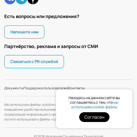
Есть вопросы или предложения?
Напишите нам
Партнёрство, реклама и запросы от СМИ
Связаться с PR-службой
Документы
Поддержка пользователей
Контакты
Находясь на данном сайте вы
соглашаетесь с тем, что
мы
Мы используем файлы «cookie» с целью персонализации сервисов и
используем cookie-файлы
повышения удобства пользования веб-сайтом. «Cookie» — файлы,
содержащие информацию о предыдущих посещениях веб-сайта. Если вы не
Согласен
хотите использовать файлы «cookie», измените настройки браузера.
© 2026 Академия Социальных Технологий