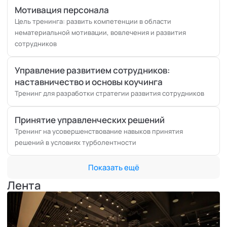
«ЛУКОЙЛ-Оверсиз Сервис Б.В. (ОАЭ)» - «Формирование
Мотивация персонала
кросскультурных команд»;
Цель тренинга: развить компетенции в области
«РусАгро-сахар» - «Формирование командного духа (на
нематериальной мотивации, вовлечения и развития
основе корпоративной модели компетенций)»;
сотрудников
«Гинт М» (строительная компания) - «Управление
командой»;
Управление развитием сотрудников:
«Финотдел» - «Кроссфункциональное взаимодействие в
наставничество и основы коучинга
команде ТОП-менеджеров».
Тренинг для разработки стратегии развития сотрудников
Наставничество и коучинг:
Авиастроительная корпорация «Миг», Сеть
гипермаркетов «Эссен», «ALBA» - «Наставничество»;
Принятие управленческих решений
«ЛУКОЙЛ-Оверсиз Сервис Б.В.» (Ирак) - «Менторинг»;
Тренинг на усовершенствование навыков принятия
«Гинт М» (строительная компания) - «Наставничество и
решений в условиях турболентности
коучинг».
Нематериальная мотивация и вовлечённость:
Показать ещё
Аппарат Президента республики Татарстан –
Лента
«Нематериальная мотивация в работе органов
государственной власти»;
Западносибирский банк (Стамбул) - «Мотивация и
коучинг».