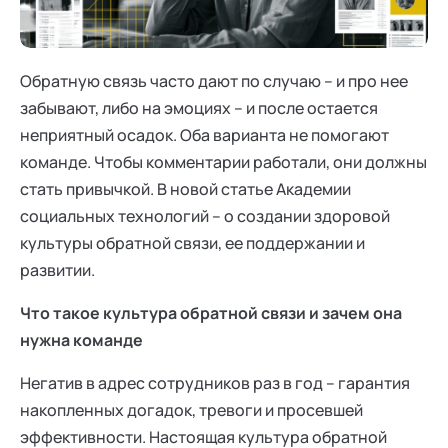
Ака
Профессионалам
Поддержка
Режим работы и тп
Обратную связь часто дают по случаю – и про нее
забывают, либо на эмоциях – и после остается
неприятный осадок. Оба варианта не помогают
команде. Чтобы комментарии работали, они должны
стать привычкой. В новой статье Академии
социальных технологий – о создании здоровой
культуры обратной связи, ее поддержании и
развитии.
Что такое культура обратной связи и зачем она
нужна команде
Негатив в адрес сотрудников раз в год – гарантия
накопленных догадок, тревоги и просевшей
эффективности. Настоящая культура обратной