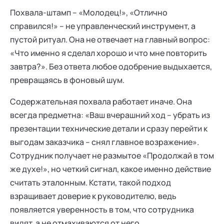
Похвала-штамп – «Молодец!», «Отлично
справился!» – не управленческий инструмент, а
пустой ритуал. Она не отвечает на главный вопрос:
«Что именно я сделал хорошо и что мне повторить
завтра?». Без ответа любое одобрение выдыхается,
превращаясь в фоновый шум.
Содержательная похвала работает иначе. Она
всегда предметна: «Ваш вчерашний ход – убрать из
презентации технические детали и сразу перейти к
выгодам заказчика – снял главное возражение».
Сотрудник получает не размытое «Продолжай в том
же духе!», но четкий сигнал, какое именно действие
считать эталонным. Кстати, такой подход
взращивает доверие к руководителю, ведь
появляется уверенность в том, что сотрудника
видят, а не отмахиваются от него.