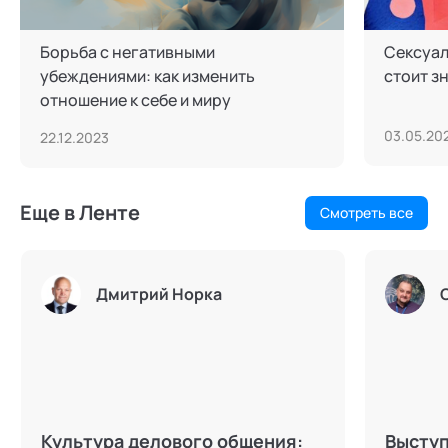
Борьба с негативными
Сексуал
убеждениями: как изменить
стоит зн
отношение к себе и миру
03.05.20
22.12.2023
Еще в Ленте
Смотреть все
Дмитрий Норка
Культура делового общения:
Выступ