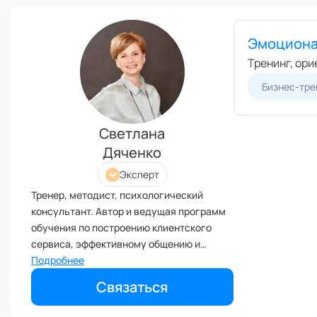
Режим работы и тп
Выс
Экс
Бизнес-моделирование
Эмоциона
Спе
Взаимоотношения с детьми
Тренинг, ор
Экс
Внедрение инноваций и
Бизнес-тре
изменений
Внутренние коммуникации
Светлана
Внутренние ресурсы и
продуктивность
Дяченко
Вовлеченность сотрудников
Эксперт
Возрастные кризисы
Тренер, методист, психологический
Воспитание
консультант. Автор и ведущая программ
обучения по построению клиентского
Депрессия
сервиса, эффективному общению и
Долголетие и качество жизни
ассертивному поведению. Эксперт
Подробнее
Дыхательные практики
кафедры "Бизнес-тренинги" Академии
Связаться
социальных технологий
Зависимости
Защита от манипуляций