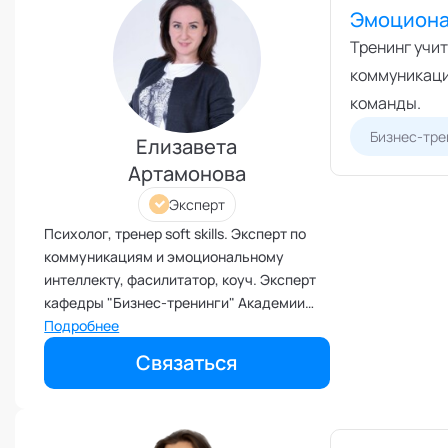
Эмоциона
Эмоциональный интеллект
Тренинг учи
коммуникаци
команды.
Бизнес-тре
Елизавета
Артамонова
Эксперт
Психолог, тренер soft skills. Эксперт по
коммуникациям и эмоциональному
интеллекту, фасилитатор, коуч. Эксперт
кафедры "Бизнес-тренинги" Академии
социальных технологий
Подробнее
Связаться