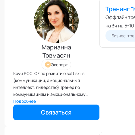
Тренинг "
Межличностные конфликты
Оффлайн трен
Наставничество
на 3ч на 5-1
Невроз
Бизнес-тре
Обучение и образовательные
программы
Марианна
Ораторское искусство
Товмасян
Организация и проведение
переговоров
Эксперт
Оргконсультирование
Коуч PCC ICF по развитию soft skills
(коммуникации, эмоциональный
Осознанность
интеллект, лидерство) Тренер по
Отношения в паре
коммуникациям и эмоциональному
Отношения с родителями
интеллекту Мотивационный спикер на
Подробнее
мероприятия
Персональный коучинг
Связаться
Пищевое поведение
Планирование и внедрение
изменений