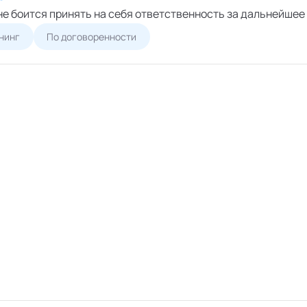
 не боится принять на себя ответственность за дальнейше
нинг
По договоренности