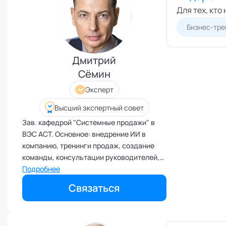
Развитие креативности
Для тех, кто
Развитие лидерских качеств
Бизнес-тре
Разработка бизнес-процессов
Расставание
Дмитрий
Ревность и измена
Сёмин
Самоорганизация и мотивация
Эксперт
Самооценка и уверенность в
себе
Высший экспертный совет
Секс и сексуальность
Зав. кафедрой "Системные продажи" в
ВЭС АСТ. Основное: внедрение ИИ в
Системное мышление
компанию, тренинги продаж, создание
Сложности в общении
команды, консультации руководителей,
Сон
страт. сессии. Специалист по МЛМ.
Подробнее
Руководитель тренинговой компании
Социализация и адаптация
Связаться
Semin Group. Подробнее. Специалист 30
Спорт и тренировки
лет по продажам, созданию команды и
Стресс
развитию философии сотрудничества.