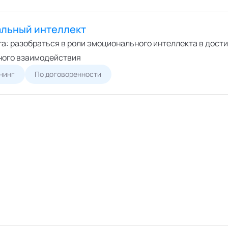
льный интеллект
га: разобраться в роли эмоционального интеллекта в дост
ого взаимодействия
нинг
По договоренности