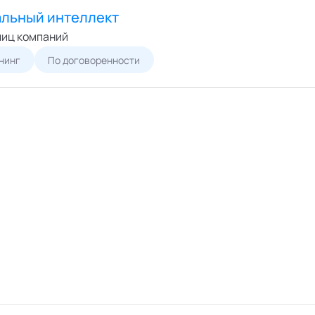
льный интеллект
лиц компаний
нинг
По договоренности