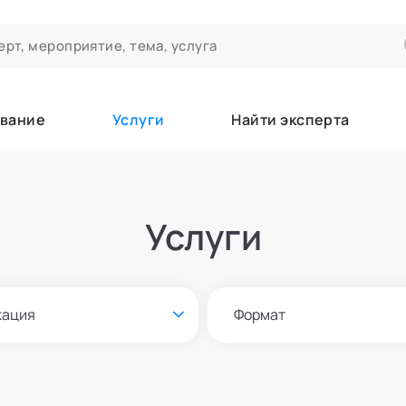
вание
Услуги
Найти эксперта
ероприятиях и экспертном сообществе АСТ
чивания
Услуги
а которые вы зачисляетесь/уже зачислены в качестве слушател
кация
Формат
е
Онлайн и офлайн
азать всех