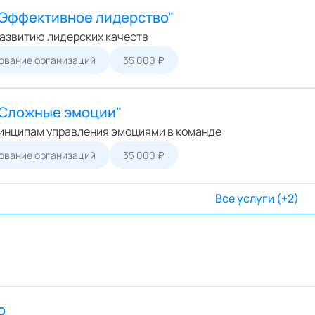
"Эффективное лидерство"
развитию лидерских качеств
ование организаций
35 000 ₽
"Сложные эмоции"
инципам управления эмоциями в команде
ование организаций
35 000 ₽
Все услуги (+2)
о