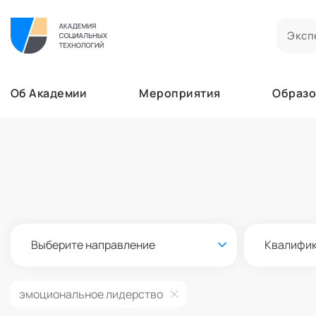
Билеты на мероприятия
Приобретенные билеты на мероприятия
Об Академии
Мероприятия
Образо
Сертификаты
Сертификаты, подтверждающие участие в м
Мероприятия
Документы
Образование
Акты, договоры и другие документы для ска
Лента
Программы обучения
Услуги
В этом разделе отображаются программы, н
Найти эксперта
Заказы услуг
Об Академии
Ваши заказы на услуги Экспертов Академии
Бизнесу
Основное
Профессионалам
Выберите направление
Квалифи
Добавить фото, изменить контактные данны
Безопасность
Настройка двухфакторной аутентификации
эмоциональное лидерство
Поддержка
Пок