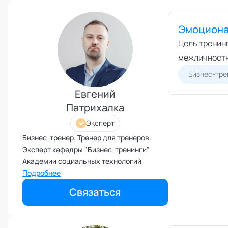
Иммунитет
Эмоциона
Карьерная стратегия
Цель тренин
Клиентский менеджмент
межличностн
Когнитивные способности
Бизнес-тре
Командное лидерство
Коммуникационная стратегия
Евгений
Патрихалка
Коммуникация в команде
Корпоративная антропология
Эксперт
Корпоративная культура и
Бизнес-тренер. Тренер для тренеров.
этика
Эксперт кафедры "Бизнес-тренинги"
Коучинг команд
Академии социальных технологий
Подробнее
Коучинг руководителей
Кризисы
Связаться
Маркетинговые и PR
коммуникации
Международные коммуникации