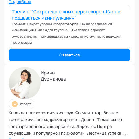
Вовлеченность сотрудников
Подробнее
Возрастные кризисы
Тренинг "Секрет успешных переговоров. Как не
поддаваться манипуляциям"
Воспитание
Тренинг "Секрет успешных переговоров. Как не поддаваться
Депрессия
манипуляциям" на 3 ч для группы 5-10 человек. Подойдет
Долголетие и качество жизни
руководителям, топ-менеджерам и специалистам, часто ведущим
Дыхательные практики
переговоры.
Зависимости
Связаться
Защита от манипуляций
Иммунитет
Ирина
Карьерная стратегия
Дурманова
Клиентский менеджмент
Когнитивные способности
Командное лидерство
Эксперт
Коммуникационная стратегия
Кандидат психологических наук. Фасилитатор, бизнес-
Коммуникация в команде
тренер, коуч, психодраматерапевт. Доцент Тюменского
Корпоративная антропология
государственного университета. Директор Центра
Корпоративная культура и этика
обучающей и популярной психологии "Лестница Успеха" .