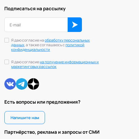
Управление репутацией
Подписаться на рассылку
Фасилитация
Физические травмы и реабилитация
Фобии и страхи
Формирование команд
Я даю согласие на
обработку персональных
Целеполагание и планирование
данных
, а также соглашаюсь с
политикой
конфиденциальности
Эмоциональные расстройства
Эмоциональный интеллект
Я даю согласие
на получение информационных и
маркетинговых рассылок
Есть вопросы или предложения?
Напишите нам
Партнёрство, реклама и запросы от СМИ