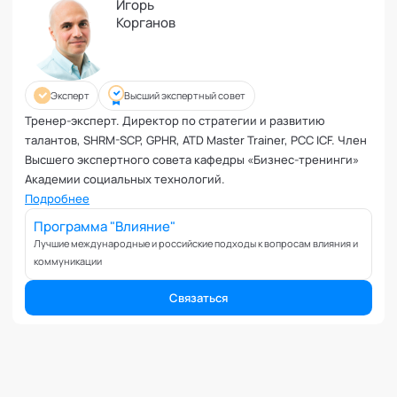
Ревность и измена
Игорь
Корганов
Самоорганизация и мотивация
Самооценка и уверенность в себе
Секс и сексуальность
Системное мышление
Эксперт
Высший экспертный совет
Сложности в общении
Тренер-эксперт. Директор по стратегии и развитию
талантов, SHRM-SCP, GPHR, ATD Master Trainer, PCC ICF. Член
Сон
Высшего экспертного совета кафедры «Бизнес-тренинги»
Социализация и адаптация
Академии социальных технологий.
Спорт и тренировки
Подробнее
Стресс
Программа "Влияние"
Токсичные отношения и созависимость
Лучшие международные и российские подходы к вопросам влияния и
Травматический опыт
коммуникации
Тревожность
Связаться
Тьюторство
Умение работать в команде
Управление продажами и маркетинг
Управление проектами