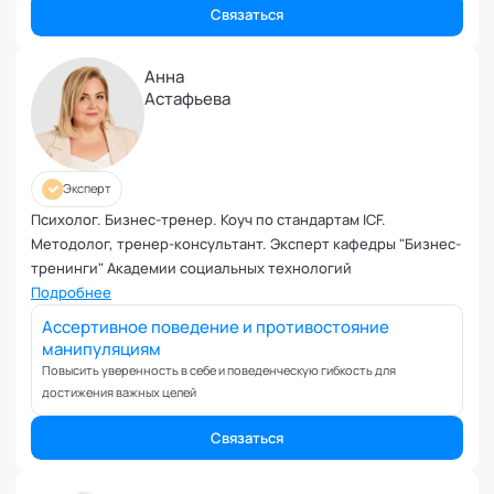
Планирование и внедрение изменений
Связаться
Поведенческий анализ
Подготовка и обучение специалистов
Анна
Половое воспитание
Астафьева
Презентация и искусство продаж
Проблемы с партнером
Прогнозирование
Эксперт
Продуктивность и мотивация сотрудников
Психолог. Бизнес-тренер. Коуч по стандартам ICF.
Профайлинг и оценка персонала
Методолог, тренер-консультант. Эксперт кафедры "Бизнес-
Профориентация и поиск призвания
тренинги" Академии социальных технологий
Подробнее
Психологические травмы и блоки
ПТСР
Ассертивное поведение и противостояние
манипуляциям
Развитие коммуникабельности
Повысить уверенность в себе и поведенческую гибкость для
Развитие креативности
достижения важных целей
Развитие лидерских качеств
Связаться
Разработка бизнес-процессов
Расставание