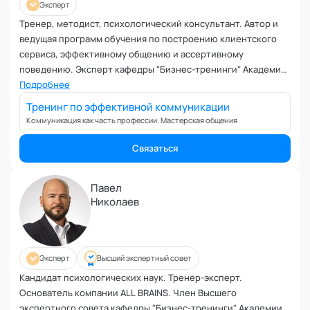
Планирование и внедрение изменений
Эксперт
Поведенческий анализ
Тренер, методист, психологический консультант. Автор и
Подготовка и обучение специалистов
ведущая программ обучения по построению клиентского
сервиса, эффективному общению и ассертивному
Половое воспитание
поведению. Эксперт кафедры "Бизнес-тренинги" Академии
Презентация и искусство продаж
социальных технологий
Подробнее
Проблемы с партнером
Тренинг по эффективной коммуникации
Прогнозирование
Коммуникация как часть профессии. Мастерская общения
Продуктивность и мотивация сотрудников
Профайлинг и оценка персонала
Связаться
Профориентация и поиск призвания
Психологические травмы и блоки
Павел
Николаев
ПТСР
Развитие коммуникабельности
Развитие креативности
Развитие лидерских качеств
Эксперт
Высший экспертный совет
Разработка бизнес-процессов
Кандидат психологических наук. Тренер-эксперт.
Основатель компании ALL BRAINS. Член Высшего
Расставание
экспертного совета кафедры "Бизнес-тренинги" Академии