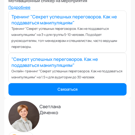
Мотивационный спикер на мероприятия
Коучинг команд
Подробнее
Коучинг руководителей
Тренинг "Секрет успешных переговоров. Как не
Кризисы
поддаваться манипуляциям"
Маркетинговые и PR коммуникации
Тренинг "Секрет успешных переговоров. Как не поддаваться
Международные коммуникации
манипуляциям" на 3 ч для группы 5-10 человек. Подойдет
Межличностные конфликты
руководителям, топ-менеджерам и специалистам, часто ведущим
переговоры.
Наставничество
Невроз
"Секрет успешных переговоров. Как не
Обучение и образовательные программы
поддаваться манипуляциям"
Онлайн-тренинг "Секрет успешных переговоров. Как не поддаваться
Ораторское искусство
манипуляциям" на 1.5 ч для аудитории до 30 человек
Организация и проведение переговоров
Оргконсультирование
Связаться
Осознанность
Отношения в паре
Светлана
Дяченко
Отношения с родителями
Персональный коучинг
Пищевое поведение