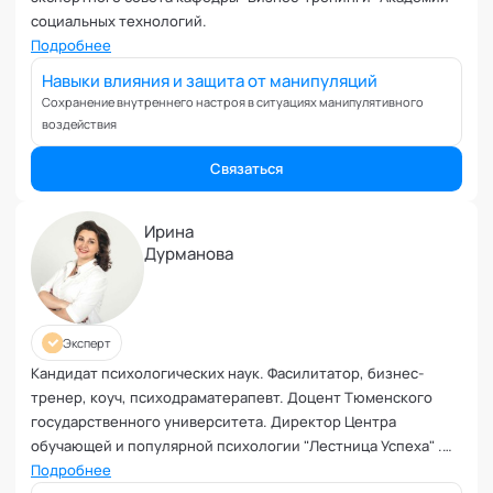
Ревность и измена
социальных технологий.
Самоорганизация и мотивация
Подробнее
Самооценка и уверенность в себе
Навыки влияния и защита от манипуляций
Секс и сексуальность
Сохранение внутреннего настроя в ситуациях манипулятивного
Системное мышление
воздействия
Сложности в общении
Связаться
Сон
Социализация и адаптация
Ирина
Спорт и тренировки
Дурманова
Стресс
Токсичные отношения и созависимость
Травматический опыт
Эксперт
Тревожность
Кандидат психологических наук. Фасилитатор, бизнес-
Тьюторство
тренер, коуч, психодраматерапевт. Доцент Тюменского
Умение работать в команде
государственного университета. Директор Центра
Управление продажами и маркетинг
обучающей и популярной психологии "Лестница Успеха" .
Управление проектами
Основные сферы деятельности: управленческий
Подробнее