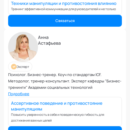
консалтинг; корпоративные сессии и тренинги; обучение
Управление репутацией
Техники манипуляции и противостояния влиянию
руководителей, психологов, бизнес- тренеров;
Фасилитация
Тренинг эффективной коммуникации для руководителей и не только
индивидуальное консультирование и психотерапия.
Физические травмы и реабилитация
Эксперт кафедры "Фасилитация и модерация" Академии
Связаться
Фобии и страхи
социальных технологий
Формирование команд
Анна
Целеполагание и планирование
Астафьева
Эмоциональные расстройства
Эмоциональный интеллект
Эксперт
Психолог. Бизнес-тренер. Коуч по стандартам ICF.
Методолог, тренер-консультант. Эксперт кафедры "Бизнес-
тренинги" Академии социальных технологий
Подробнее
Ассертивное поведение и противостояние
манипуляциям
Повысить уверенность в себе и поведенческую гибкость для
достижения важных целей