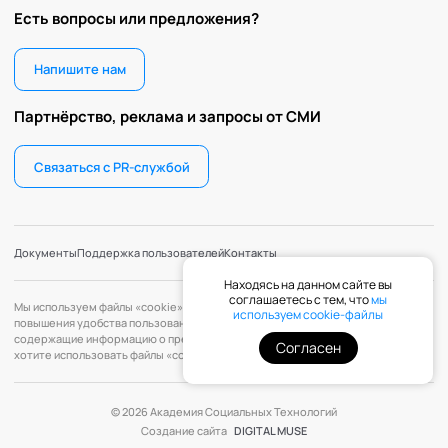
Есть вопросы или предложения?
Напишите нам
Партнёрство, реклама и запросы от СМИ
Связаться с PR-службой
Документы
Поддержка пользователей
Контакты
Находясь на данном сайте вы
соглашаетесь с тем, что
мы
Мы используем файлы «cookie» с целью персонализации сервисов и
используем cookie-файлы
повышения удобства пользования веб-сайтом. «Cookie» — файлы,
содержащие информацию о предыдущих посещениях веб-сайта. Если вы не
Согласен
хотите использовать файлы «cookie», измените настройки браузера.
© 2026 Академия Социальных Технологий
Создание сайта
DIGITAL MUSE