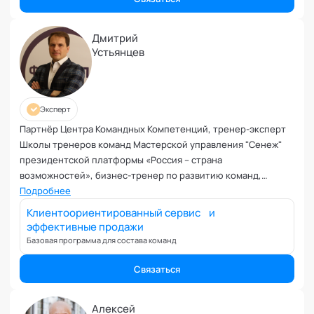
Ревность и измена
Самоорганизация и мотивация
Дмитрий
Самооценка и уверенность в себе
Устьянцев
Секс и сексуальность
Системное мышление
Сложности в общении
Эксперт
Сон
Партнёр Центра Командных Компетенций, тренер-эксперт
Социализация и адаптация
Школы тренеров команд Мастерской управления "Сенеж"
Спорт и тренировки
президентской платформы «Россия – страна
Стресс
возможностей», бизнес-тренер по развитию команд,
Токсичные отношения и созависимость
переговорных и управленческих навыков. Модератор
Подробнее
Травматический опыт
стратегических сессий и фасилитаций. Эксперт кафедр
Клиентоориентированный сервис и
"Технологии командного менеджмента", "Бизнес-тренинги"
Тревожность
эффективные продажи
Академии социальных технологий.
Базовая программа для состава команд
Тьюторство
Умение работать в команде
Связаться
Управление продажами и маркетинг
Управление проектами
Алексей