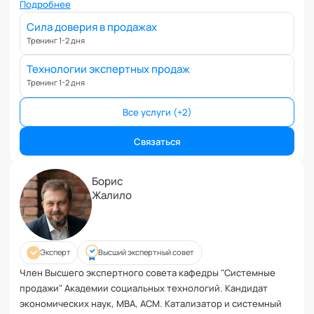
Вовлеченность сотрудников
лидерства, управления. Член Высшего экспертного совета
Подробнее
кафедры "Системные продажи" Академии социальных
Возрастные кризисы
Сила доверия в продажах
технологий.
Воспитание
Тренинг 1-2 дня
Депрессия
Технологии экспертных продаж
Долголетие и качество жизни
Тренинг 1-2 дня
Дыхательные практики
Все услуги (+2)
Зависимости
Защита от манипуляций
Связаться
Иммунитет
Карьерная стратегия
Борис
Клиентский менеджмент
Жалило
Когнитивные способности
Командное лидерство
Коммуникационная стратегия
Эксперт
Высший экспертный совет
Коммуникация в команде
Член Высшего экспертного совета кафедры "Системные
Корпоративная антропология
продажи" Академии социальных технологий. Кандидат
Корпоративная культура и этика
экономических наук, МВА, ACM. Катализатор и системный