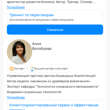
Коучинг команд
архитектор развития бизнеса. Автор. Тренер. Спикер.
Консультант.
Подробнее
Коучинг руководителей
Кризисы
Тренинг по переговорам
Для менеджеров по продажам и переговорщиков
Маркетинговые и PR коммуникации
Международные коммуникации
Связаться
Межличностные конфликты
Наставничество
Анна
Невроз
Волобуева
Обучение и образовательные программы
Ораторское искусство
Организация и проведение переговоров
Эксперт
Высший экспертный совет
Оргконсультирование
Управляющий партнер Центра Командных Компетенций.
Осознанность
Автор модели «механизм 4х драйверов вовлечения».
Отношения в паре
Эксперт кафедры "Технологии командного менеджмента"
Отношения с родителями
Академии социальных технологий
Подробнее
Персональный коучинг
Пищевое поведение
Клиентоориентированный сервис и эффективные
продажи