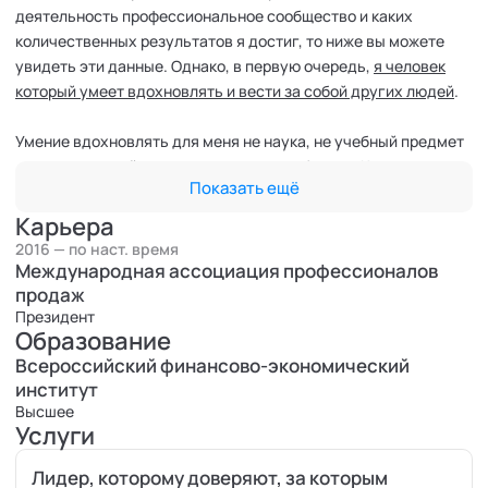
деятельность профессиональное сообщество и каких
количественных результатов я достиг, то ниже вы можете
увидеть эти данные. Однако, в первую очередь,
я человек
который умеет вдохновлять и вести за собой других людей
.
Умение вдохновлять для меня не наука, не учебный предмет
- оно часть моей натуры, талант, способность. Кто-то умеет
Показать ещё
петь, кто-то руководить, кто-то – лечить людей…
Я умею вдохновить людей и команды на путь перемен,
Карьера
которые приносят им устойчивые долгосрочные результаты.
2016 — по наст. время
Международная ассоциация профессионалов
Все мои награды и регалии – лишь формальное
продаж
Президент
подтверждение природной способности, которую, впрочем, я
Образование
сознательно и активно развиваю всю жизнь.
Всероссийский финансово-экономический
институт
Профессиональные награды:
Высшее
Услуги
- Лауреат премии HR AWARD «Cмарт пирамида - 2021» в
номинации "Лучший бизнес-тренер" 2021 года
Лидер, которому доверяют, за которым