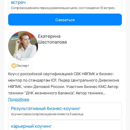
Коучинг команд
встреч
Сопровождение в период реализации цели, состоящее из 10 встреч.
Коучинг руководителей
Кризисы
Связаться
Маркетинговые и PR коммуникации
Международные коммуникации
Екатерина
Межличностные конфликты
Шестопалова
Наставничество
Невроз
Обучение и образовательные программы
Эксперт
Ораторское искусство
Коуч с российской сертификацией СБК НФПМК и бизнес-
Организация и проведение переговоров
ментор по стандартам ICF, Лидер Центрального Дивизиона
Оргконсультирование
НФПМК, член Деловой России. Участник Бизнес КМС Автор
техники "ДНК жизненного баланса", Автор техники
Осознанность
целеполагания по методу контрактной системы, спикер
Подробнее
Отношения в паре
форума "ДНК Успеха". В активе - 25 лет в продажах В2В, 17
Результативный бизнес-коучинг
Отношения с родителями
лет - работа в ТОП 10 страховых компании на руководящих
коучинговое сопровождение клиента 3 месяца
Персональный коучинг
позициях.
Пищевое поведение
карьерный коучинг