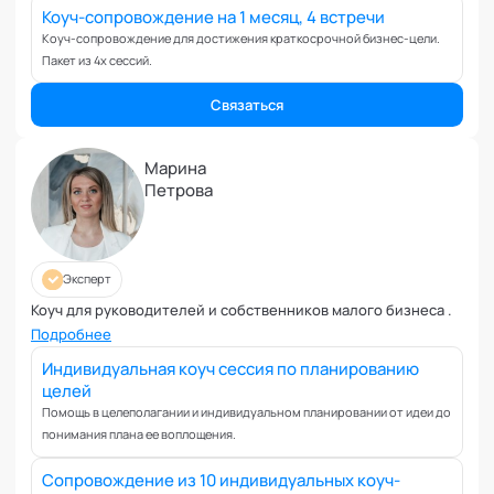
Вовлеченность сотрудников
Коуч-сопровождение на 1 месяц, 4 встречи
Возрастные кризисы
Коуч-сопровождение для достижения краткосрочной бизнес-цели.
Пакет из 4х сессий.
Воспитание
Депрессия
Связаться
Долголетие и качество жизни
Дыхательные практики
Марина
Зависимости
Петрова
Защита от манипуляций
Иммунитет
Карьерная стратегия
Эксперт
Клиентский менеджмент
Коуч для руководителей и собственников малого бизнеса .
Когнитивные способности
Подробнее
Командное лидерство
Индивидуальная коуч сессия по планированию
Коммуникационная стратегия
целей
Коммуникация в команде
Помощь в целеполагании и индивидуальном планировании от идеи до
понимания плана ее воплощения.
Корпоративная антропология
Корпоративная культура и этика
Сопровождение из 10 индивидуальных коуч-