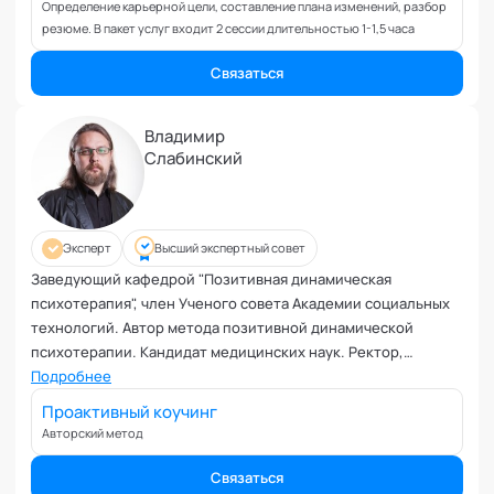
Планирование и внедрение изменений
Определение карьерной цели, составление плана изменений, разбор
резюме. В пакет услуг входит 2 сессии длительностью 1-1,5 часа
Поведенческий анализ
Подготовка и обучение специалистов
Связаться
Половое воспитание
Презентация и искусство продаж
Владимир
Проблемы с партнером
Слабинский
Прогнозирование
Продуктивность и мотивация сотрудников
Профайлинг и оценка персонала
Эксперт
Высший экспертный совет
Профориентация и поиск призвания
Заведующий кафедрой "Позитивная динамическая
Психологические травмы и блоки
психотерапия", член Ученого совета Академии социальных
ПТСР
технологий. Автор метода позитивной динамической
Развитие коммуникабельности
психотерапии. Кандидат медицинских наук. Ректор,
заведующий кафедрой "Психотерапии, клинической
Подробнее
Развитие креативности
психологии и сексологии" АНО ДПО "Петербургская школа
Проактивный коучинг
Развитие лидерских качеств
психотерапии и психологии отношений".
Авторский метод
Разработка бизнес-процессов
Сертифицированный психотерапевт Eвропейской
Расставание
Aссоциации Психотерапевтов. Вице-президент
Связаться