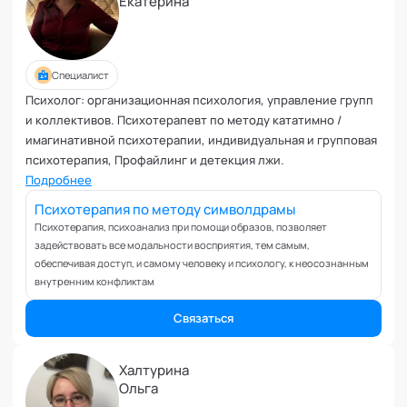
Екатерина
Управление репутацией
Фасилитация
Физические травмы и реабилитация
Фобии и страхи
Специалист
Формирование команд
Психолог: организационная психология, управление групп
и коллективов. Психотерапевт по методу кататимно /
Целеполагание и планирование
имагинативной психотерапии, индивидуальная и групповая
Эмоциональные расстройства
психотерапия, Профайлинг и детекция лжи.
Эмоциональный интеллект
Подробнее
Психотерапия по методу символдрамы
Психотерапия, психоанализ при помощи образов, позволяет
задействовать все модальности восприятия, тем самым,
обеспечивая доступ, и самому человеку и психологу, к неосознанным
внутренним конфликтам
Связаться
Халтурина
Ольга