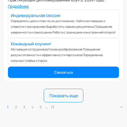
Практикующий дипломированный коуч (с 2024 года).
Подробнее
Индивидуальная сессия
Определить цели и план по их достижению. Найти мотивацию и
славится с выгоранием Выработать навыки дисциплины Повышение
уверенности и самооценки Работа с границами и внутренней опорой
Командный коучинг
Мотивация сотрудников Командообразование Повышение
результативности и эффективности персонала Определение
сильных/ слабых сторон
Связаться
Показать еще
1
2
3
4
5
...
13