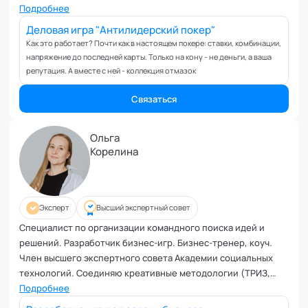
Подробнее
Деловая игра "Антилидерский покер"
Как это работает? Почти как в настоящем покере: ставки, комбинации,
напряжение до последней карты. Только на кону - не деньги, а ваша
репутация. А вместе с ней - коллекция отмазок
Связаться
Ольга
Корелина
Эксперт
Высший экспертный совет
Специалист по организации командного поиска идей и
решений. Разработчик бизнес-игр. Бизнес-тренер, коуч.
Член высшего экспертного совета Академии социальных
технологий. Соединяю креативные методологии (ТРИЗ,
Дизайн-мышление, Синектика, Латеральное мышление и
Подробнее
т.п.), практический бизнес-опыт (10+ лет в продажах) и силу