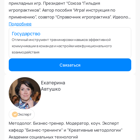
прикладных игр. Президент “Союза “Гильдия
игропрактиков”. Автор пособия “Игра! инструкция по
применению”, соавтор “Справочник игропрактика”. Идеолог
Клуба модераторов и игропрактиков. Член Высшего
Подробнее
экспертного совета кафедры "Игропрактика" Академии
Государство
социальных технологий.
Отличный инструмент тренинировки навыков эффективной
коммуникации в команде и настройки межфункционального
взаимодействия
Связаться
Екатерина
Автушко
Эксперт
Методолог. Бизнес-тренер. Модератор, коуч. Эксперт
кафедр "Бизнес-тренинги" и "Креативные методологии"
Академии социальных технологий