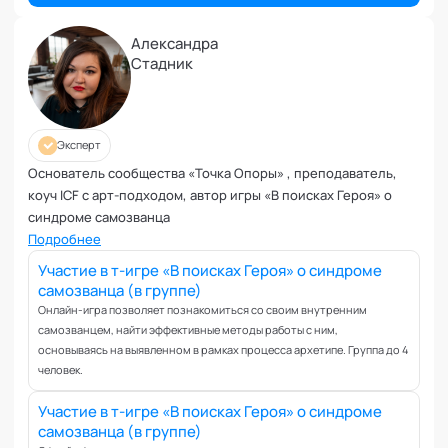
Планирование и внедрение изменений
Поведенческий анализ
Александра
Подготовка и обучение специалистов
Стадник
Половое воспитание
Презентация и искусство продаж
Проблемы с партнером
Эксперт
Прогнозирование
Основатель сообщества «Точка Опоры» , преподаватель,
Продуктивность и мотивация сотрудников
коуч ICF с арт-подходом, автор игры «В поисках Героя» о
Профайлинг и оценка персонала
синдроме самозванца
Подробнее
Профориентация и поиск призвания
Психологические травмы и блоки
Участие в т-игре «В поисках Героя» о синдроме
самозванца (в группе)
ПТСР
Онлайн-игра позволяет познакомиться со своим внутренним
Развитие коммуникабельности
самозванцем, найти эффективные методы работы с ним,
Развитие креативности
основываясь на выявленном в рамках процесса архетипе. Группа до 4
человек.
Развитие лидерских качеств
Разработка бизнес-процессов
Участие в т-игре «В поисках Героя» о синдроме
Расставание
самозванца (в группе)