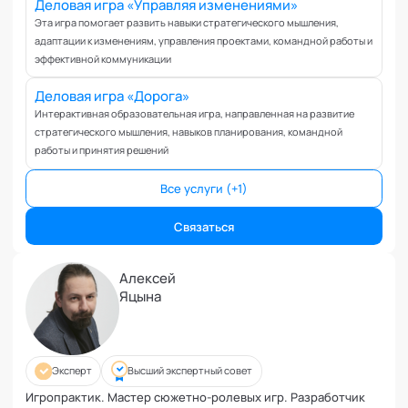
Управление репутацией
Деловая игра «Управляя изменениями»
Эта игра помогает развить навыки стратегического мышления,
Фасилитация
адаптации к изменениям, управления проектами, командной работы и
Физические травмы и реабилитация
эффективной коммуникации
Фобии и страхи
Деловая игра «Дорога»
Формирование команд
Интерактивная образовательная игра, направленная на развитие
Целеполагание и планирование
стратегического мышления, навыков планирования, командной
Эмоциональные расстройства
работы и принятия решений
Эмоциональный интеллект
Все услуги (+1)
Связаться
Алексей
Яцына
Эксперт
Высший экспертный совет
Игропрактик. Мастер сюжетно-ролевых игр. Разработчик