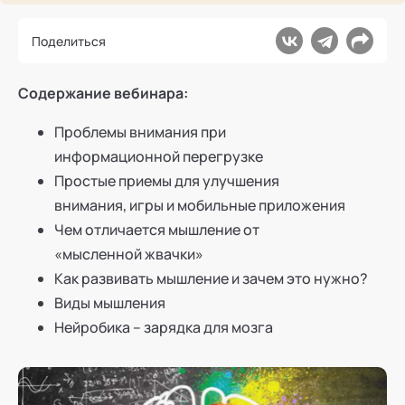
Ака
Профессионалам
Поддержка
Режим работы и тп
Поделиться
Содержание вебинара:
Проблемы внимания при
информационной перегрузке
Простые приемы для улучшения
внимания, игры и мобильные приложения
Чем отличается мышление от
«мысленной жвачки»
Как развивать мышление и зачем это нужно?
Виды мышления
Нейробика – зарядка для мозга