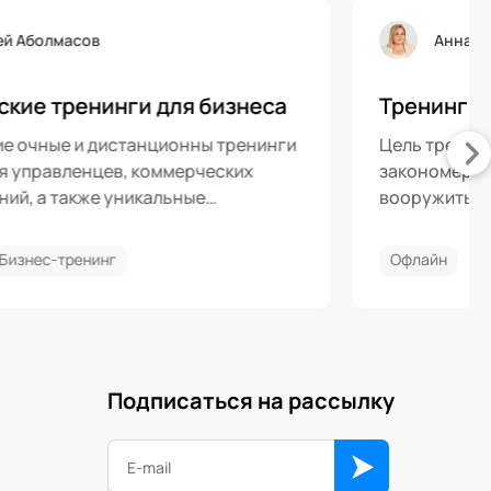
Валерий Дудкин
З
Эффективные продажи
Программа обучения системному подх
процессу продажи и достижению стаб
й и
высоких результатов
Офлайн
Бизнес-тренинг
Подписаться на рассылку