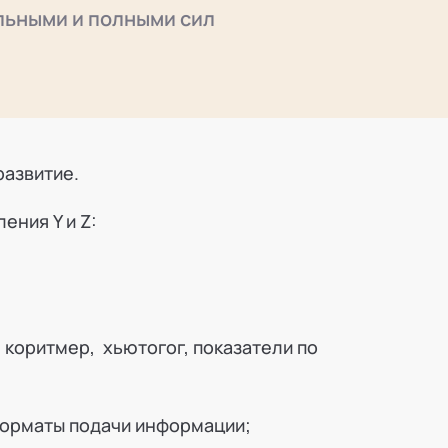
альными и полными сил
развитие.
ения Y и Z:
 коритмер, хьютогог, показатели по
форматы подачи информации;