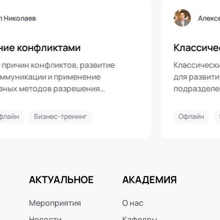
Наталья Тимакова
Корпоративное обучение ТРИ
(офлайн)
ых людей;
Практическое обучение руководителе
ми
кадрового резерва
го
Офлайн
Бизнес-тренинг
АКТУАЛЬНОЕ
АКАДЕМИЯ
Мероприятия
О нас
Новости
Кафедры