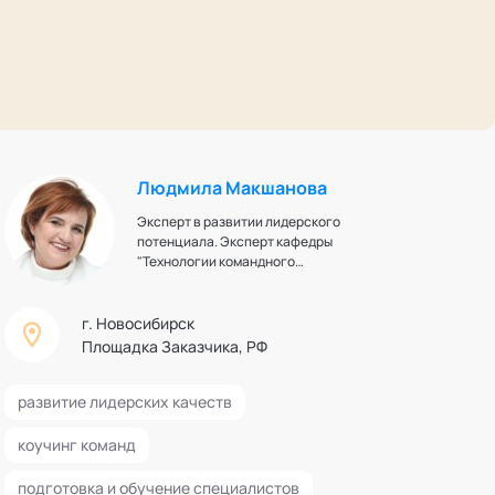
Людмила Макшанова
Эксперт в развитии лидерского
потенциала. Эксперт кафедры
"Технологии командного
менеджмента" Академии
социальных технологий
г. Новосибирск
Площадка Заказчика, РФ
развитие лидерских качеств
коучинг команд
подготовка и обучение специалистов