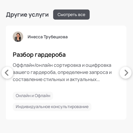
Другие услуги
Смотреть все
Инесса Трубецкова
Разбор гардероба
Оффлайн/онлайн сортировка и оцифровка
вашего гардероба, определение запроса и
составление стильных и актуальных
комплектов, образов для разных ситуаций.
Подготовка чек-листа по необходимым
Онлайн и Офлайн
покупкам.
Индивидуальное консультирование