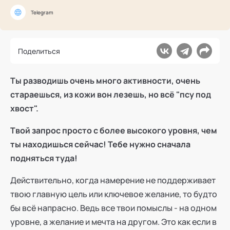
Ака
Профессионалам
Поддержка
Telegram
Режим работы и тп
Поделиться
Ты разводишь очень много активности, очень
стараешься, из кожи вон лезешь, но всё "псу под
хвост".
Твой запрос просто с более высокого уровня, чем
ты находишься сейчас! Тебе нужно сначала
подняться туда!
Действительно, когда намерение не поддерживает
твою главную цель или ключевое желание, то будто
бы всё напрасно. Ведь все твои помыслы - на одном
уровне, а желание и мечта на другом. Это как если в