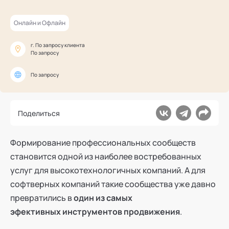
Ака
Профессионалам
Поддержка
Режим работы и тп
Онлайн и Офлайн
г. По запросу клиента
По запросу
По запросу
Поделиться
Формирование профессиональных сообществ
становится одной из наиболее востребованных
услуг для высокотехнологичных компаний. А для
софтверных компаний такие сообщества уже давно
превратились в
один из самых
эфективных инструментов продвижения
.