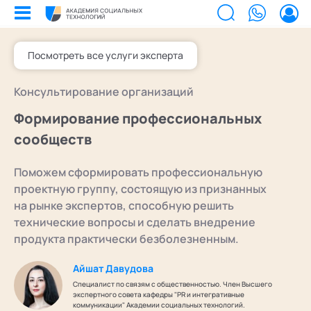
Посмотреть все услуги эксперта
Билеты на мероприятия
Консультирование организаций
Приобретенные билеты на мероприятия
Сертификаты
Формирование профессиональных
Сертификаты, подтверждающие участие в мероприятиях и экспертном
сообществе АСТ
сообществ
Мероприятия
Документы
Акты, договоры и другие документы для скачивания
Поможем сформировать профессиональную
Выс
Об 
Образование
Программы обучения
проектную группу, состоящую из признанных
В этом разделе отображаются программы, на которые вы зачисляетесь/
Поч
Ка
Лента
на рынке экспертов, способную решить
уже зачислены в качестве слушателя
технические вопросы и сделать внедрение
Экс
Лаб
Услуги
Заказы услуг
продукта практически безболезненным.
Ваши заказы на услуги Экспертов Академии
Экс
Поч
Найти эксперта
Основное
Спе
Уче
Айшат Давудова
Об Академии
Добавить фото, изменить контактные данные
Специалист по связям с общественностью. Член Высшего
Ака
Бизнесу
Безопасность
экспертного совета кафедры "PR и интегративные
Настройка двухфакторной аутентификации
коммуникации" Академии социальных технологий.