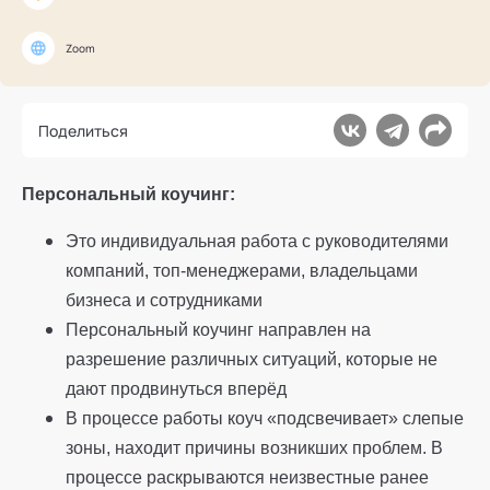
Ака
Профессионалам
Поддержка
Режим работы и тп
Zoom
Поделиться
Персональный коучинг:
Это индивидуальная работа с руководителями
компаний, топ-менеджерами, владельцами
бизнеса и сотрудниками
Персональный коучинг направлен на
разрешение различных ситуаций, которые не
дают продвинуться вперёд
В процессе работы коуч «подсвечивает» слепые
зоны, находит причины возникших проблем. В
процессе раскрываются неизвестные ранее