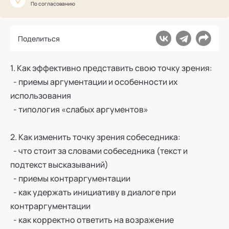
Ака
Профессионалам
По согласованию
Поддержка
Режим работы и тп
Поделиться
1. Как эффективно представить свою точку зрения:
- приемы аргументации и особенности их
использования
- типология «слабых аргументов»
2. Как изменить точку зрения собеседника:
- что стоит за словами собеседника (текст и
подтекст высказываний)
- приемы контраргументации
- как удержать инициативу в диалоге при
контраргументации
- как корректно ответить на возражение