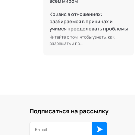
всем миром
Трансперсональная психология
Кризис в отношениях:
Тьюторство
разбираемся в причинах и
Фасилитация и модерация
учимся преодолевать проблемы
Цифровой профайлинг
Читайте о том, чтобы узнать, как
разрешать и пр...
Подписаться на рассылку