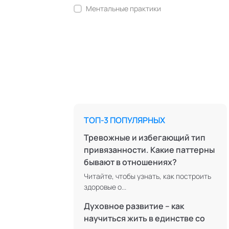
Ментальные практики
Нейролингвистическое
программирование
Персонология и поведенческий
анализ
Позитивная динамическая
психотерапия
Психодрама
ТОП-3 ПОПУЛЯРНЫХ
Сексология
Тревожные и избегающий тип
Современный гипноз
привязанности. Какие паттерны
бывают в отношениях?
Современный этикет
Читайте, чтобы узнать, как построить
Сторителлинг
здоровые о...
Телесные психотехники
Духовное развитие – как
Технологии командного менеджмента
научиться жить в единстве со