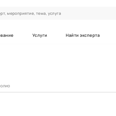
ование
Услуги
Найти эксперта
ероприятиях и экспертном сообществе АСТ
чивания
а которые вы зачисляетесь/уже зачислены в качестве слушате
олио
е