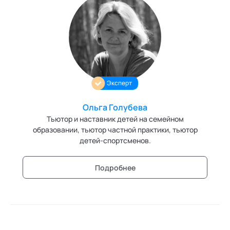
Всероссийской научно-практической конфереции "II
Суворовские чтения", I Российского
логотерапевтического конгресса, III Международная
научно-практическая конференция
«Педагогические чтения, посвященные памяти
профессора В.П. Манухина»
Эксперт
Ольга Голубева
Тьютор и наставник детей на семейном
образовании, тьютор частной практики, тьютор
детей-спортсменов.
Подробнее