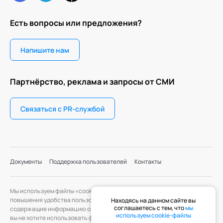
Есть вопросы или предложения?
Напишите нам
Партнёрство, реклама и запросы от СМИ
Связаться с PR-службой
Документы
Поддержка пользователей
Контакты
Мы используем файлы «cookie» с целью персонализации сервисов и
повышения удобства пользования веб-сайтом. «Cookie» — файлы,
Находясь на данном сайте вы
соглашаетесь с тем, что
мы
содержащие информацию о предыдущих посещениях веб-сайта. Если
используем cookie-файлы
вы не хотите использовать файлы «cookie», измените настройки