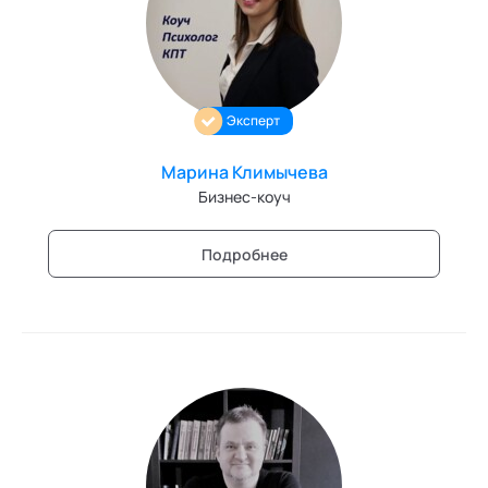
Персонология и поведенческий анализ
Позитивная динамическая психотерапия
Эксперт
Психодрама
Сексология
Марина Климычева
Бизнес-коуч
Системные продажи
Подробнее
Современный гипноз
Современный этикет
Сторителлинг
Телесные психотехники
Технологии командного менеджмента
Технологии стратегического управления