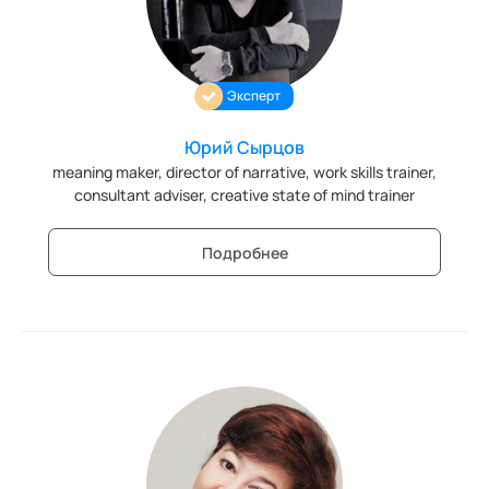
Трансперсональная психология
Тьюторство
Эксперт
Фасилитация и модерация
Юрий Сырцов
meaning maker, director of narrative, work skills trainer,
Христианский коучинг
consultant adviser, creative state of mind trainer
Цифровой профайлинг
Подробнее