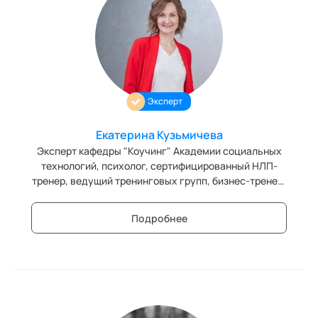
Эксперт
Екатерина Кузьмичева
Эксперт кафедры "Коучинг" Академии социальных
технологий, психолог, сертифицированный НЛП-
тренер, ведущий тренинговых групп, бизнес-тренер,
мастер коуч, арт-терапевт, член АРК,
действительный член ОППЛ. Эксперт в области
Подробнее
семейных (детско-родительских) и партнерских
отношений, личностных кризисов, поиска себя,
работы с самооценкой, уверенностью в себе, работы
с профессиональным и эмоциональным выгоранием.
Автор научных статьей, участник I Всероссийской
научно-практической конференции «Психология
коучинга: методология, теория, практика»,