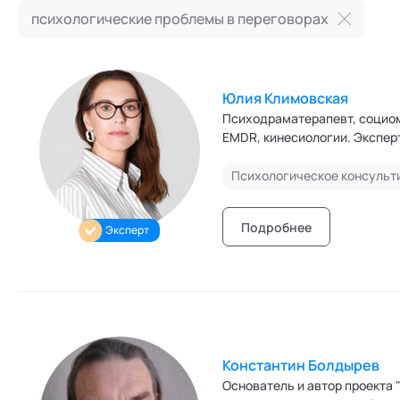
Режим работы и тп
психологические проблемы в переговорах
Юлия Климовская
Психодраматерапевт, социом
EMDR, кинесиологии. Экспер
Психологическое консульт
Подробнее
Эксперт
Константин Болдырев
Основатель и автор проекта "Уникальность". Меня интересуе