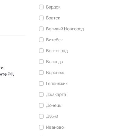
циала и
Бердск
ние
Братск
ыки
Великий Новгород
Витебск
Волгоград
Вологда
ги
Воронеж
нте РФ,
Геленджик
Джакарта
Донецк
Дубна
Иваново