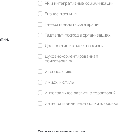
PR и интегративные коммуникации
Бизнес-тренинги
Генеративная психотерапия
Гештальт-подход в организациях
апии,
Долголетие и качество жизни
Духовно-ориентированная
психотерапия
Игропрактика
Имидж и стиль
Интегральное развитие территорий
Интегративные технологии здоровья
Комьюнити-менеджмент
Корпоративная культура и
антропология
Формат оказания услуг