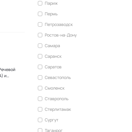
Париж
Пермь
Петрозаводск
Ростов-на-Дону
Самара
Саранск
Саратов
) и
Севастополь
ния,
n
Смоленск
дика
Ставрополь
ератор"
Стерлитамак
Сургут
Таганрог