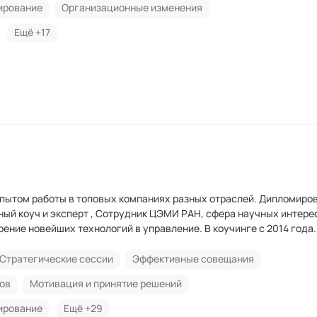
ирование
Организационные изменения
Ещё +
17
опытом работы в топовых компаниях разных отраслей. Дипломиро
ение новейших технологий в управление. В коучинге с 2014 года
 в России, Европе таких как: Yandex, Сбер, Детский мир, Auchan, 
on, Wildberries, Соколов, в российских и международных стартапа
Стратегические сессии
Эффективные совещания
+ часов опыта в карьерном консалтинге 1000+ часов тренингов в 
ов
Мотивация и принятие решений
азвитию компетенций Имею богатый опыт работы с запросами по 
рьеры, работы с перфекционизмом, синдромом самозванца, выго
ирование
Ещё +
29