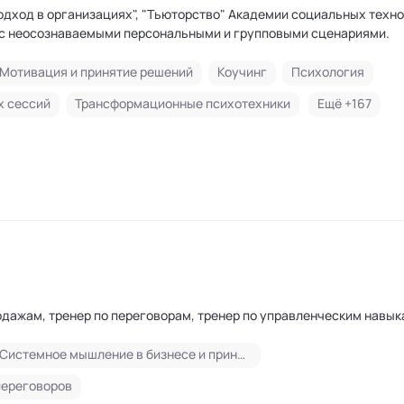
одход в организациях", "Тьюторство" Академии социальных техн
 с неосознаваемыми персональными и групповыми сценариями.
Мотивация и принятие решений
Коучинг
Психология
х сессий
Трансформационные психотехники
Ещё +
167
одажам, тренер по переговорам, тренер по управленческим навы
Системное мышление в бизнесе и принятие оптимальных управленческих решений
переговоров