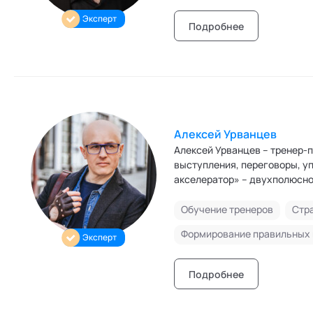
Эксперт
Подробнее
Алексей Урванцев
Алексей Урванцев – тренер-
выступления, переговоры, управление. Автор и руководитель Школы автор
акселератор» – двухполюсно
конкурентный (SAMBO) регис
переговоры, управление. Сре
Обучение тренеров
Стр
(«Самбо переговоров»), уни
Эксперт
бережного внедрения изменен
более 700 видео с транскрип
Подробнее