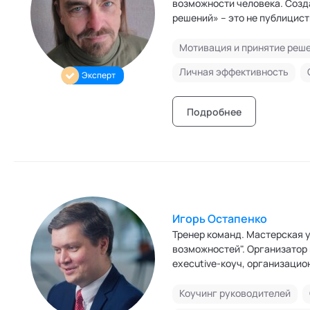
возможности человека. Созд
решений» – это не публицист
делай два, делай три. Я мечтаю и устремлен к жизни в мире интуитов-уникумов. Тогда инсайтные
поступки станут массовым я
Мотивация и принятие реш
мышлению озарением позволя
Личная эффективность
Эксперт
принимаемое на основе логи
Подробнее
Игорь Остапенко
Тренер команд. Мастерская управления "СЕНЕЖ" - Пр
возможностей". Организатор
executive-коуч, организацио
системное карьерное консуль
независимый директор в ком
Коучинг руководителей
участием. Действительный ч