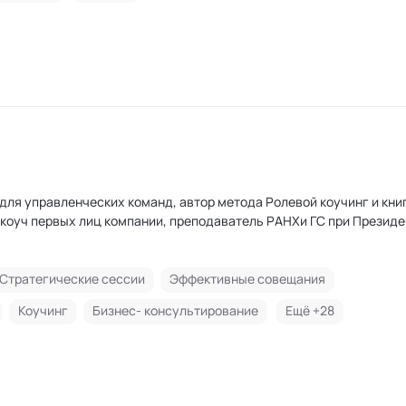
е: рост в текущей области, смена рода деятельности, поиск
3. Личная эффективность: тайм-менеджмент, исследование потен
вигаться к своей цели. 4. Эффективная коммуникация: выстраива
ллегами. 5. Поиск себя, выстраивание отношений с близкими. 6.
ситуациях, решении конфликтных вопросов на раюоте и доманав
 для управленческих команд, автор метода Ролевой коучинг и кни
 коуч первых лиц компании, преподаватель РАНХи ГС при Президе
Стратегические сессии
Эффективные совещания
Коучинг
Бизнес- консультирование
Ещё +
28