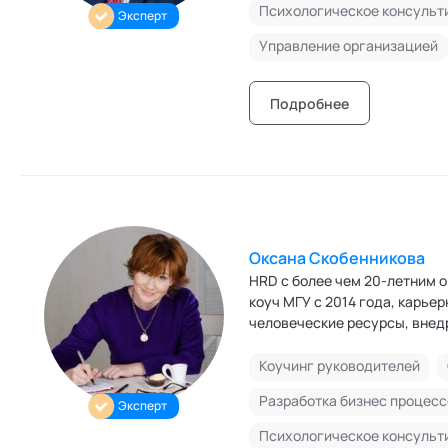
Психологическое консульт
Эксперт
консультирования (АПКБК).
Управление организацией
Подробнее
Оксана Скобенникова
HRD с более чем 20-летним 
коуч МГУ с 2014 года, карьерный коуч и эксперт , Сотрудник ЦЭМИ РАН, сфера научных интересов
человеческие ресурсы, внедр
клиенты работают в компаниях
Норильский никель, Сибур, Oz
Коучинг руководителей
часов опыта в коучинге 1000
Разработка бизнес процесс
Эксперт
преподавателя, тренера по р
профессии, выстраиванию ка
Психологическое консульт