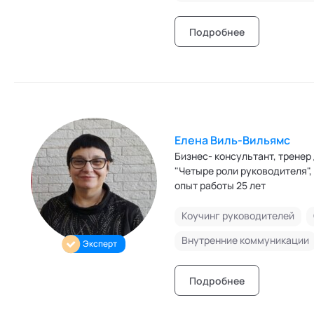
2. Профессиональное развити
альтернативных профессий. 
ресурсов, которые помогут д
Подробнее
диалога с сотрудниками и ко
Сопровождение в кризисных 
Елена Виль-Вильямс
Бизнес- консультант, тренер
"Четыре роли руководителя",
опыт работы 25 лет
Коучинг руководителей
Внутренние коммуникации
Эксперт
Подробнее