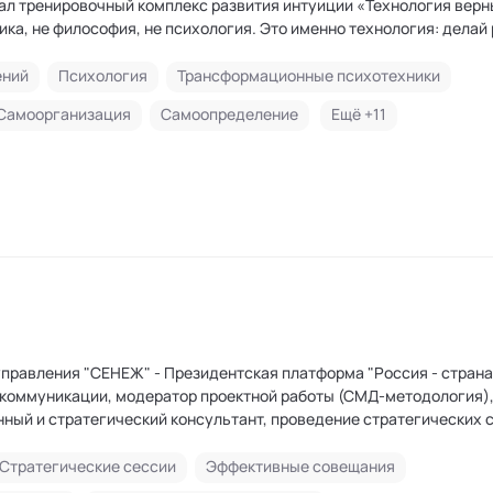
ал тренировочный комплекс развития интуиции «Технология верн
ика, не философия, не психология. Это именно технология: делай 
влением, доступным многим, как интернет сегодня. Способность 
ений
Психология
Трансформационные психотехники
ет без опасений различать правильно или ошибочно решение,
Самоорганизация
Самоопределение
Ещё +
11
ческих рассуждений.
езидентская платформа "Россия - страна
 коммуникации, модератор проектной работы (СМД-методология)
нный и стратегический консультант, проведение стратегических 
тирование, групповой и командный коучинг, тренер, бизнес-трек
мерческих компаниях и акционерных обществах с государствен
Стратегические сессии
Эффективные совещания
лен Ассоциации психоаналитического коучинга и бизнес-