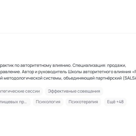
практик по авторитетному влиянию. Специализация: продажи,
итетного влияния «Речевой
й методологической системы, объединяющей партнёрский (SALSA
тры коммуникации по четырём направлениям: продажи, выступле
ди методик – SALSA Selling («Сальса продаж»), SAMBO Negotiatio
атегические сессии
Эффективные совещания
версальный модуль TUR (Техники Управления Разговором) и мето
Формирование правильных пищевых привычек
Психология
Психотерапия
Ещё +
48
ий Reforging («Переплавка»). На YouTube-канале "Речевой аксел
тами и таймкодами.