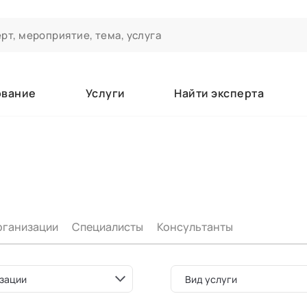
ование
Услуги
Найти эксперта
ероприятиях и экспертном сообществе АСТ
чивания
а которые вы зачисляетесь/уже зачислены в качестве слушате
рганизации
Специалисты
Консультанты
е
зации
Вид услуги