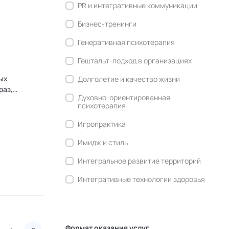
PR и интегративные коммуникации
Бизнес-тренинги
Генеративная психотерапия
Гештальт-подход в организациях
ых
Долголетие и качество жизни
раз,
Духовно-ориентированная
психотерапия
к
Игропрактика
Имидж и стиль
Интегральное развитие территорий
Интегративные технологии здоровья
Комьюнити-менеджмент
Корпоративная культура и
антропология
Формат оказания услуг