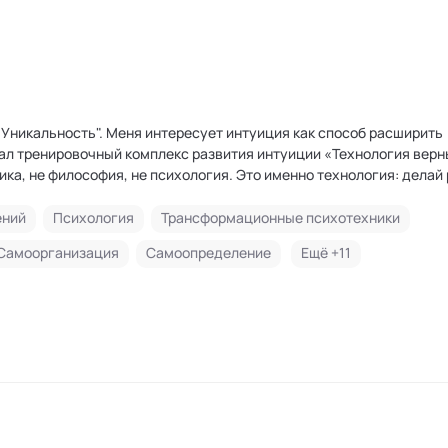
т интуиция как способ расширить
ал тренировочный комплекс развития интуиции «Технология верн
ика, не философия, не психология. Это именно технология: делай 
влением, доступным многим, как интернет сегодня. Способность 
ений
Психология
Трансформационные психотехники
ет без опасений различать правильно или ошибочно решение,
Самоорганизация
Самоопределение
Ещё +
11
ческих рассуждений.