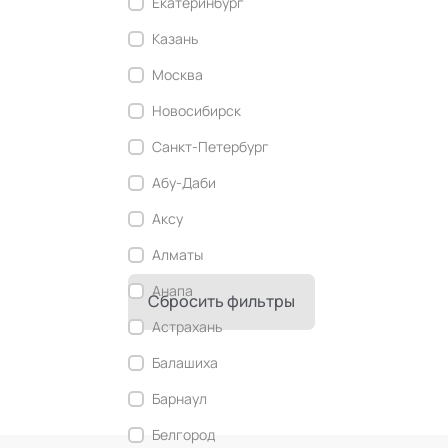
Екатеринбург
Современный этикет
Казань
Сторителлинг
Москва
Телесные психотехники
Новосибирск
Технологии командного менеджмента
Санкт-Петербург
Технологии стратегического
управления
Абу-Даби
Трансперсональная психология
Аксу
Тьюторство
Алматы
Фасилитация и модерация
Анапа
Сбросить фильтры
Христианский коучинг
Астрахань
Цифровой профайлинг
Балашиха
Барнаул
Белгород