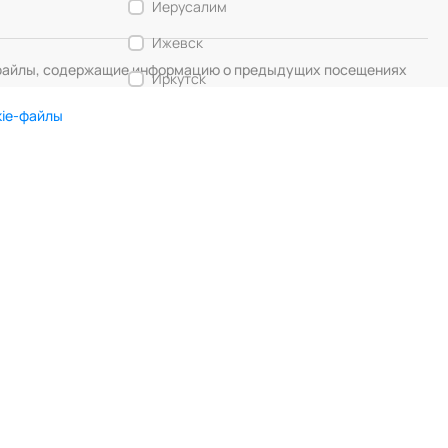
Иерусалим
Ижевск
— файлы, содержащие информацию о предыдущих посещениях
Иркутск
Калининград
kie-файлы
Кемерово
DIGITAL MUSE
Создание сайта
Кострома
Красногорск
Краснодар
Красноярск
Курск
Липецк
Лос-Анджелес
Любляна