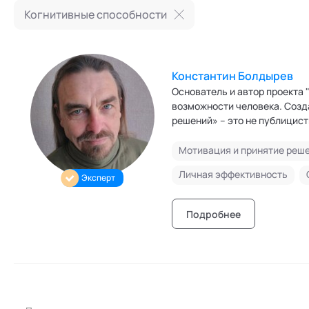
Режим работы и тп
Когнитивные способности
Константин Болдырев
Основатель и автор проекта "Уникальность". Меня интересуе
возможности человека. Созд
решений» – это не публицист
делай два, делай три. Я мечтаю и устремлен к жизни в мире интуитов-уникумов. Тогда инсайтные
поступки станут массовым я
Мотивация и принятие реш
мышлению озарением позволя
Личная эффективность
Эксперт
принимаемое на основе логи
Подробнее