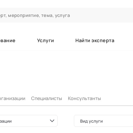
ование
Услуги
Найти эксперта
ероприятиях и экспертном сообществе АСТ
чивания
а которые вы зачисляетесь/уже зачислены в качестве слушате
рганизации
Специалисты
Консультанты
е
зации
Вид услуги