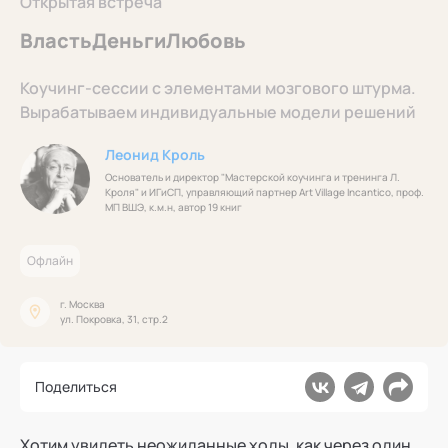
Открытая встреча
Ака
Профессионалам
Поддержка
Режим работы и тп
ВластьДеньгиЛюбовь
Коучинг-сессии с элементами мозгового штурма.
Вырабатываем индивидуальные модели решений
Леонид Кроль
Основатель и директор "Мастерской коучинга и тренинга Л.
Кроля" и ИГиСП, управляющий партнер Art Village Incantico, проф.
МП ВШЭ, к.м.н, автор 19 книг
Офлайн
г. Москва
ул. Покровка, 31, стр.2
Поделиться
Хотим увидеть неожиданные ходы, как через один