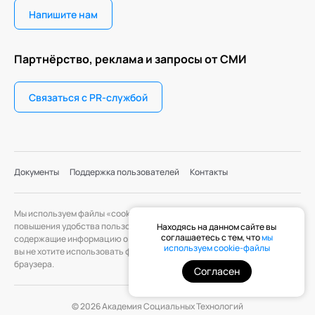
Напишите нам
Партнёрство, реклама и запросы от СМИ
Связаться с PR-службой
Документы
Поддержка пользователей
Контакты
Мы используем файлы «cookie» с целью персонализации сервисов и
повышения удобства пользования веб-сайтом. «Cookie» — файлы,
Находясь на данном сайте вы
соглашаетесь с тем, что
мы
содержащие информацию о предыдущих посещениях веб-сайта. Если
используем cookie-файлы
вы не хотите использовать файлы «cookie», измените настройки
браузера.
Согласен
© 2026 Академия Социальных Технологий