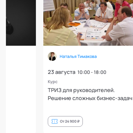
Наталья Тимакова
Лео
23 августа
12 авгу
10:00 - 18:00
Курс
Открытая
ТРИЗ для руководителей.
Группа 
Решение сложных бизнес-задач
эмоцион
инсайто
От 24 900 ₽
От 6