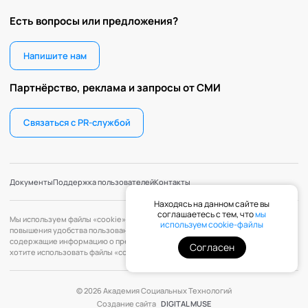
Есть вопросы или предложения?
Напишите нам
Партнёрство, реклама и запросы от СМИ
Связаться с PR-службой
Документы
Поддержка пользователей
Контакты
Находясь на данном сайте вы
соглашаетесь с тем, что
мы
Мы используем файлы «cookie» с целью персонализации сервисов и
используем cookie-файлы
повышения удобства пользования веб-сайтом. «Cookie» — файлы,
содержащие информацию о предыдущих посещениях веб-сайта. Если вы не
Согласен
хотите использовать файлы «cookie», измените настройки браузера.
© 2026 Академия Социальных Технологий
Создание сайта
DIGITAL MUSE