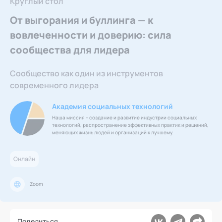
Круглый стол
Ака
Профессионалам
Поддержка
Режим работы и тп
От выгорания и буллинга — к
вовлеченности и доверию: сила
сообщества для лидера
Сообщество как один из инструментов
современного лидера
Академия социальных технологий
Наша миссия – создание и развитие индустрии социальных
технологий, распространение эффективных практик и решений,
меняющих жизнь людей и организаций к лучшему.
Онлайн
Zoom
Поделиться