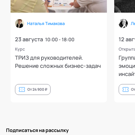
Наталья Тимакова
Лео
23 августа
12 авгу
10:00 - 18:00
Курс
Открытая
ТРИЗ для руководителей.
Группа 
Решение сложных бизнес-задач
эмоцион
инсайто
От 24 900 ₽
От 6
Подписаться на рассылку