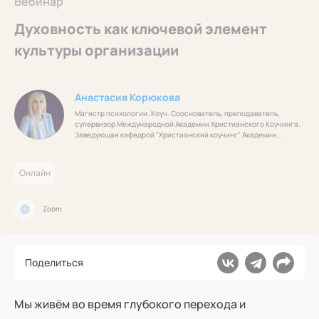
Вебинар
Ака
Профессионалам
Поддержка
Режим работы и тп
Духовность как ключевой элемент
культуры организации
Анастасия Корюкова
Магистр психологии. Коуч. Сооснователь, преподаватель,
супервизор Международной Академии Христианского Коучинга.
Заведующая кафедрой "Христианский коучинг" Академии
социальных технологий
Онлайн
Zoom
Поделиться
Мы живём во время глубокого перехода и