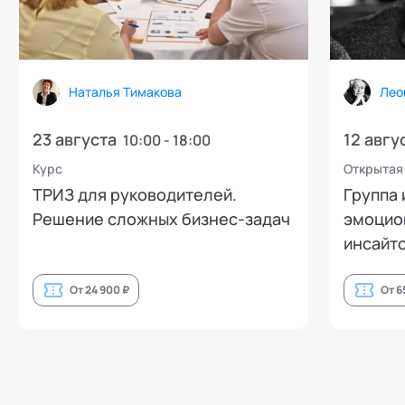
Наталья Тимакова
Лео
23 августа
12 авгу
10:00 - 18:00
Курс
Открытая
ТРИЗ для руководителей.
Группа 
Решение сложных бизнес-задач
эмоцион
инсайто
От 24 900 ₽
От 6