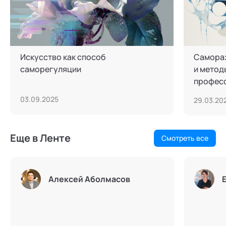
Искусство как способ
Самораз
саморегуляции
и метод
профес
03.09.2025
29.03.20
Еще в Ленте
Смотреть все
Алексей Аболмасов