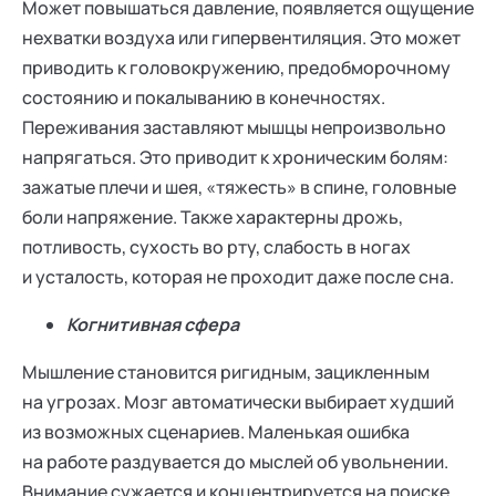
Может повышаться давление, появляется ощущение
нехватки воздуха или гипервентиляция. Это может
приводить к головокружению, предобморочному
состоянию и покалыванию в конечностях.
Переживания заставляют мышцы непроизвольно
напрягаться. Это приводит к хроническим болям:
зажатые плечи и шея, «тяжесть» в спине, головные
боли напряжение. Также характерны дрожь,
потливость, сухость во рту, слабость в ногах
и усталость, которая не проходит даже после сна.
Когнитивная сфера
Мышление становится ригидным, зацикленным
на угрозах. Мозг автоматически выбирает худший
из возможных сценариев. Маленькая ошибка
на работе раздувается до мыслей об увольнении.
Внимание сужается и концентрируется на поиске