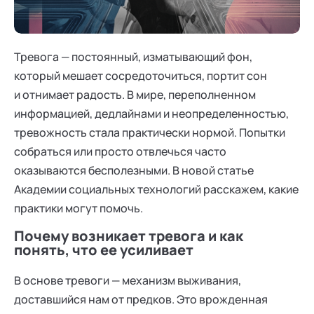
Ака
Профессионалам
Поддержка
Режим работы и тп
Тревога — постоянный, изматывающий фон,
который мешает сосредоточиться, портит сон
и отнимает радость. В мире, переполненном
информацией, дедлайнами и неопределенностью,
тревожность стала практически нормой. Попытки
собраться или просто отвлечься часто
оказываются бесполезными. В новой статье
Академии социальных технологий расскажем, какие
практики могут помочь.
Почему возникает тревога и как
понять, что ее усиливает
В основе тревоги — механизм выживания,
доставшийся нам от предков. Это врожденная