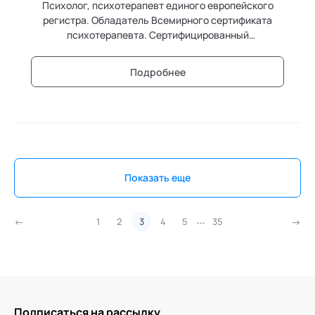
Психолог, психотерапевт единого европейского
регистра. Обладатель Всемирного сертификата
психотерапевта. Сертифицированный
трансперсональный психотерапевт Европейского
реестра EUROTAS. Сертифицированный специалист
Подробнее
по процессуальной работе (Портленд, США). Автор
телесно-ориентированной инсайт-терапии. Автор
современного мифодраматического подхода. Член
Высшего экспертного совета кафедры
"Трансперсональная психология", эксперт кафедры
"Телесные психотехники", член Ученого совета
Академии социальных технологий.
Показать еще
...
1
2
3
4
5
35
Подписаться на рассылку