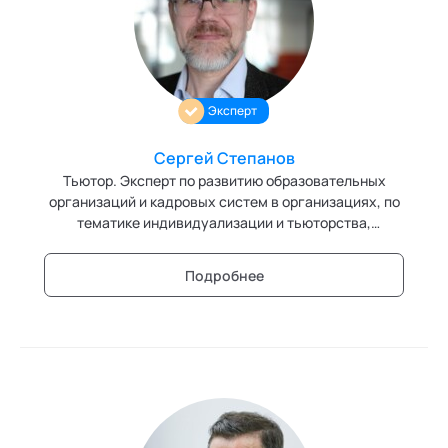
Персонология и поведенческий анализ
Позитивная динамическая психотерапия
Эксперт
Психодрама
Сексология
Сергей Степанов
Тьютор. Эксперт по развитию образовательных
Системные продажи
организаций и кадровых систем в организациях, по
тематике индивидуализации и тьюторства,
Современная йога
организации коллективного самообразования,
организации экспертных сообществ и систем.
Подробнее
Современный гипноз
Эксперт кафедры "Тьюторство" Академии
социальных технологий
Современный этикет
Сторителлинг
Телесные психотехники
Терапия искусствами