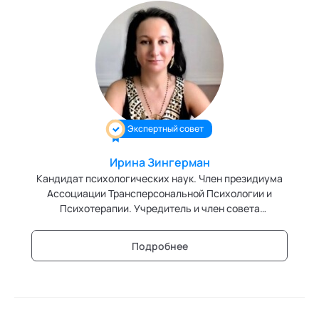
Экспертный совет
Ирина Зингерман
Кандидат психологических наук. Член президиума
Ассоциации Трансперсональной Психологии и
Психотерапии. Учредитель и член совета
Профессионального Процессуального Сообщества.
Дипломированный специалист Центра по
Подробнее
процессуальной работе (США). Сертифицированный
трансперсональный психотерапевт Европейского
Реестра EUROTAS. Основатель международной
школы процесс-ориентированного подхода
"Процессуальный Ум". Член высшего экспертного