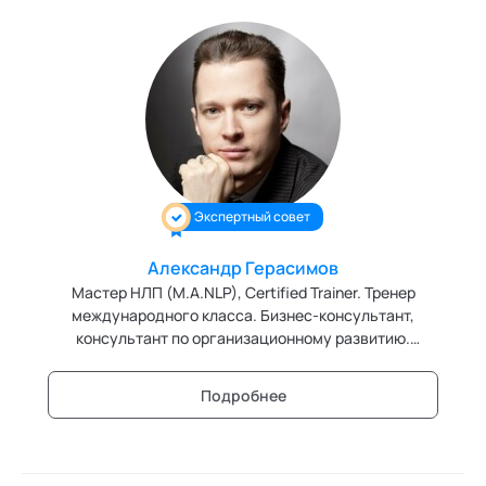
совета кафедры "Трансперсональная психология"
Академии социальных технологий
Экспертный совет
Александр Герасимов
Мастер НЛП (M.A.NLP), Certified Trainer. Тренер
международного класса. Бизнес-консультант,
консультант по организационному развитию.
Директор Центра НЛП в Образовании и Центра
Бизнес-Технологий. Член высшего экспертного
Подробнее
совета кафедры "Нейролингвистическое
программирование" Академии социальных
технологий