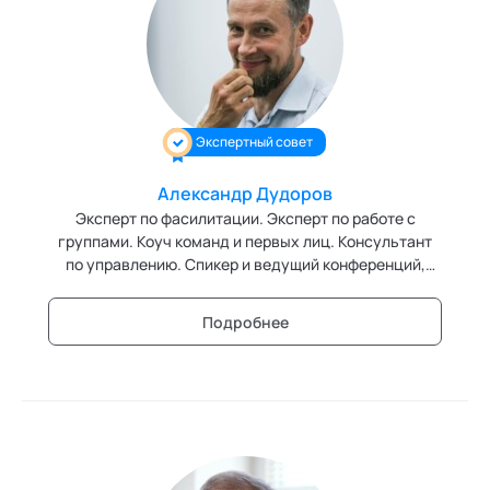
Технологии командного менеджмента
Технологии стратегического управления
Трансперсональная психология
Экспертный совет
Тьюторство
Александр Дудоров
Фасилитация и модерация
Эксперт по фасилитации. Эксперт по работе с
группами. Коуч команд и первых лиц. Консультант
Христианский коучинг
по управлению. Спикер и ведущий конференций,
стратегических сессий. Член Высших экспертных
Цифровой профайлинг
советов кафедр «Фасилитация и модерация» и
Подробнее
«Христианский коучинг» Академии социальных
технологий.