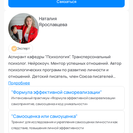
Коучинг команд
Связаться
Коучинг руководителей
Кризисы
Наталия
Ярославцева
Маркетинговые и PR коммуникации
Международные коммуникации
Межличностные конфликты
Наставничество
Эксперт
Невроз
Аспирант кафедры "Психология". Трансперсональный
психолог. Нейрокоуч. Ментор успешных отношений. Автор
Обучение и образовательные программы
психологических программ по развитию личности и
Ораторское искусство
отношений. Детский писатель, член Союза писателей
Организация и проведение переговоров
России. Эксперт кафедры "Трансперсональная психология"
Подробнее
Оргконсультирование
Академии социальных технологий
"Формула эффективной самореализации"
Осознанность
Интенсивный практикум «Формула эффективной самореализации:
Отношения в паре
самопринятие, самооценка и код уникальности»
Отношения с родителями
"Самооценка или самоуценка"
Персональный коучинг
Тренинг для исследования и укрепления самооценки личности и как
Пищевое поведение
следствие, повышения личной эффективности