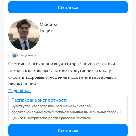
Планирование и внедрение изменений
Связаться
Поведенческий анализ
Подготовка и обучение специалистов
Максим
Половое воспитание
Гущин
Презентация и искусство продаж
Проблемы с партнером
Прогнозирование
Специалист
Продуктивность и мотивация сотрудников
Системный психолог и коуч, который помогает людям
Профайлинг и оценка персонала
выходить из кризисов, находить внутреннюю опору,
Профориентация и поиск призвания
строить здоровые отношения и достигать карьерных и
Психологические травмы и блоки
личных целей.
ПТСР
Подробнее
Развитие коммуникабельности
Распаковка экспертности
Развитие креативности
Чувствуете, что застряли и больше не видите свой
профессиональный путь? Распаковка выявит ваши сильные стороны,
Развитие лидерских качеств
ценность и стратегию роста в работе и контенте.
Разработка бизнес-процессов
Расставание
Связаться