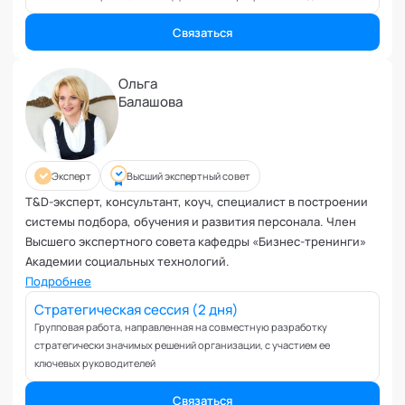
Коучинг команд
Коучинг руководителей
Связаться
Кризисы
Маркетинговые и PR коммуникации
Ольга
Международные коммуникации
Балашова
Межличностные конфликты
Наставничество
Невроз
Эксперт
Высший экспертный совет
Обучение и образовательные программы
T&D-эксперт, консультант, коуч, специалист в построении
Ораторское искусство
системы подбора, обучения и развития персонала. Член
Высшего экспертного совета кафедры «Бизнес-тренинги»
Организация и проведение переговоров
Академии социальных технологий.
Оргконсультирование
Подробнее
Осознанность
Стратегическая сессия (2 дня)
Отношения в паре
Групповая работа, направленная на совместную разработку
Отношения с родителями
стратегически значимых решений организации, с участием ее
Персональный коучинг
ключевых руководителей
Пищевое поведение
Связаться