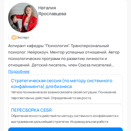
Наталия
Ярославцева
Эксперт
Аспирант кафедры "Психология". Трансперсональный
психолог. Нейрокоуч. Ментор успешных отношений. Автор
психологических программ по развитию личности и
отношений. Детский писатель, член Союза писателей
России. Эксперт кафедры "Трансперсональная психология"
Подробнее
Академии социальных технологий
Стратегическая сессия (по методу системного
конфайнмента) для бизнеса
Чёткое понимание всех взаимосвязей в своей ситуации. Понимание
перспективных действий. Определение точек роста.
ПЕРЕСБОРКА СЕБЯ
Обретение ясности действий по методу системного конфайнмента и
выстраивание дальнейшей стратегии. Индивидуальная работа