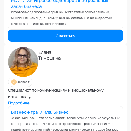
PLAYNING: Игровое моделирование реальных
Вовлеченность сотрудников
задач бизнеса
Возрастные кризисы
Игровое моделирование привычных стратегий поиска решений,
Воспитание
мышления и командной коммуникации для повышения скорости и
качества достижения целей бизнеса
Депрессия
Долголетие и качество жизни
Связаться
Дыхательные практики
Зависимости
Елена
Защита от манипуляций
Тимошина
Иммунитет
Карьерная стратегия
Клиентский менеджмент
Эксперт
Когнитивные способности
Специалист по коммуникациям и эмоциональному
Командное лидерство
интеллекту.
Коммуникационная стратегия
Подробнее
Коммуникация в команде
Бизнес-игра "Лила. Бизнес"
Корпоративная антропология
«Лила. Бизнес» — это возможность взглянуть на решение актуальных
корпоративных задач и поиска эффективных стратегий развития с
Корпоративная культура и этика
новой точки зрения, найти эффективные пути решения задач бизнеса