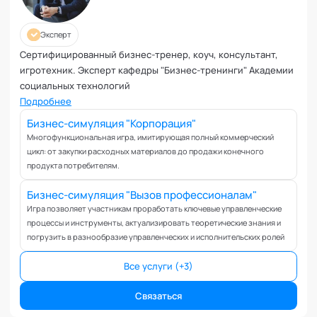
Управление репутацией
Фасилитация
Эксперт
Физические травмы и реабилитация
Сертифицированный бизнес-тренер, коуч, консультант,
Фобии и страхи
игротехник. Эксперт кафедры "Бизнес-тренинги" Академии
Формирование команд
социальных технологий
Целеполагание и планирование
Подробнее
Эмоциональные расстройства
Бизнес-симуляция "Корпорация"
Эмоциональный интеллект
Многофункциональная игра, имитирующая полный коммерческий
цикл: от закупки расходных материалов до продажи конечного
продукта потребителям.
Бизнес-симуляция "Вызов профессионалам"
Игра позволяет участникам проработать ключевые управленческие
процессы и инструменты, актуализировать теоретические знания и
погрузить в разнообразие управленческих и исполнительских ролей
Все услуги (+3)
Связаться