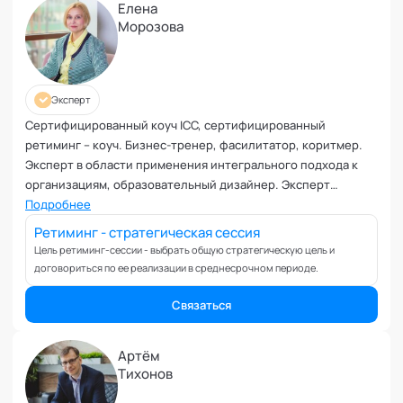
Ревность и измена
Елена
Морозова
Самоорганизация и мотивация
Самооценка и уверенность в себе
Секс и сексуальность
Системное мышление
Эксперт
Сложности в общении
Сертифицированный коуч ICC, сертифицированный
ретиминг – коуч. Бизнес-тренер, фасилитатор, коритмер.
Сон
Эксперт в области применения интегрального подхода к
Социализация и адаптация
организациям, образовательный дизайнер. Эксперт
Спорт и тренировки
кафедры "Креативные методологии" Академии социальных
Подробнее
Стресс
технологий
Ретиминг - стратегическая сессия
Токсичные отношения и созависимость
Цель ретиминг-сессии - выбрать общую стратегическую цель и
Травматический опыт
договориться по ее реализации в среднесрочном периоде.
Тревожность
Связаться
Тьюторство
Умение работать в команде
Артём
Управление продажами и маркетинг
Тихонов
Управление проектами