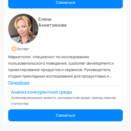
Связаться
Елена
Ахметзянова
Эксперт
Маркетолог, специалист по исследованию
пользовательского поведения, customer development и
проектирование продуктов и сервисов. Руководитель
студии прикладных исследований для продуктовых и
маркетинговых команд infocus. Эксперт кафедры
Подробнее
"Интегральное развитие территорий" Академии социальных
Анализ конкурентной среды
технологий
Анализируем рынок: емкость, конкурентная среда, тренды, важная
статистика.
Связаться