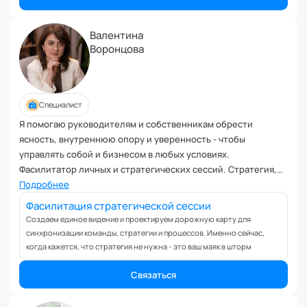
Планирование и внедрение изменений
Поведенческий анализ
Валентина
Подготовка и обучение специалистов
Воронцова
Половое воспитание
Презентация и искусство продаж
Проблемы с партнером
Специалист
Прогнозирование
Я помогаю руководителям и собственникам обрести
Продуктивность и мотивация сотрудников
ясность, внутреннюю опору и уверенность - чтобы
Профайлинг и оценка персонала
управлять собой и бизнесом в любых условиях.
Профориентация и поиск призвания
Фасилитатор личных и стратегических сессий. Стратегия,
Психологические травмы и блоки
сейсмоустойчивость и рост бизнеса, удовольствие и баланс
Подробнее
в жизни, автономная и сильная команда
ПТСР
Фасилитация стратегической сессии
Развитие коммуникабельности
Создаем единое видение и проектируем дорожную карту для
синхронизации команды, стратегии и процессов. Именно сейчас,
Развитие креативности
когда кажется, что стратегия не нужна - это ваш маяк в шторм
Развитие лидерских качеств
Разработка бизнес-процессов
Связаться
Расставание