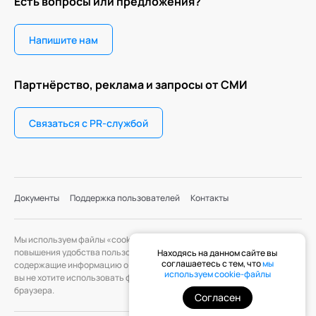
Есть вопросы или предложения?
Напишите нам
Партнёрство, реклама и запросы от СМИ
Связаться с PR-службой
Документы
Поддержка пользователей
Контакты
Мы используем файлы «cookie» с целью персонализации сервисов и
повышения удобства пользования веб-сайтом. «Cookie» — файлы,
Находясь на данном сайте вы
соглашаетесь с тем, что
мы
содержащие информацию о предыдущих посещениях веб-сайта. Если
используем cookie-файлы
вы не хотите использовать файлы «cookie», измените настройки
браузера.
Согласен