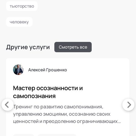
тьюторство
человеку
Другие услуги
Смотреть все
Алексей Грошенко
Мастер осознанности и
самопознания
Тренинг по развитию самопонимания,
управлению эмоциями, осознанию своих
ценностей и преодолению ограничивающих
убеждений для создания активной и
самостоятельной жизненной позиции