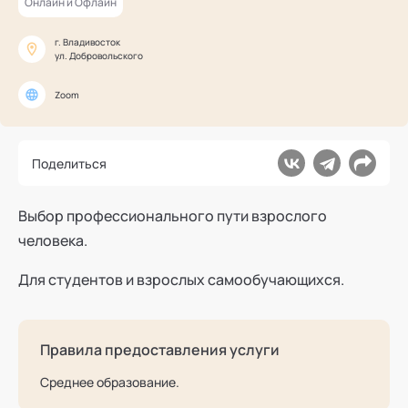
Онлайн и Офлайн
Ака
Профессионалам
Поддержка
Режим работы и тп
г. Владивосток
ул. Добровольского
Zoom
Поделиться
Выбор профессионального пути взрослого
человека.
Для студентов и взрослых самообучающихся.
Правила предоставления услуги
Среднее образование.