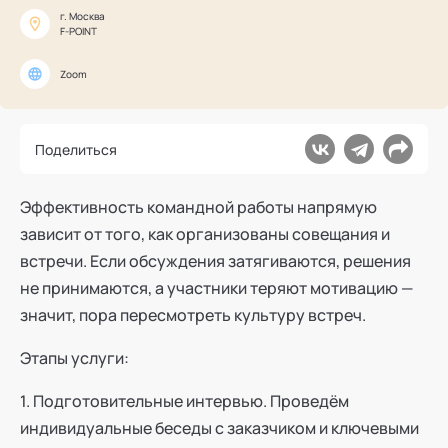
Ака
Профессионалам
г. Москва
Поддержка
F-POINT
Режим работы и тп
Zoom
Поделиться
Эффективность командной работы напрямую
зависит от того, как организованы совещания и
встречи. Если обсуждения затягиваются, решения
не принимаются, а участники теряют мотивацию —
значит, пора пересмотреть культуру встреч.
Этапы услуги:
1. Подготовительные интервью. Проведём
индивидуальные беседы с заказчиком и ключевыми